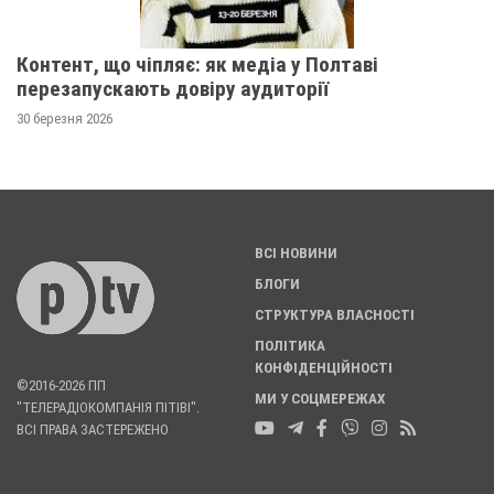
Контент, що чіпляє: як медіа у Полтаві
перезапускають довіру аудиторії
30 березня 2026
ВСІ НОВИНИ
БЛОГИ
СТРУКТУРА ВЛАСНОСТІ
ПОЛІТИКА
КОНФІДЕНЦІЙНОСТІ
©2016-2026 ПП
МИ У СОЦМЕРЕЖАХ
"ТЕЛЕРАДІОКОМПАНІЯ ПІТІВІ".
ВСІ ПРАВА ЗАСТЕРЕЖЕНО