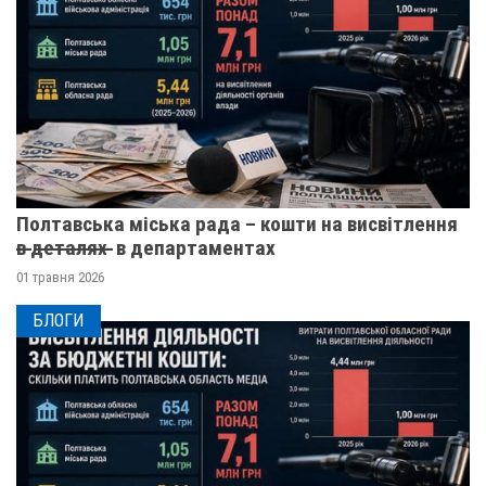
Полтавська міська рада – кошти на висвітлення
в̶ ̶д̶е̶т̶а̶л̶я̶х̶ ̶ в департаментах
01 травня 2026
БЛОГИ