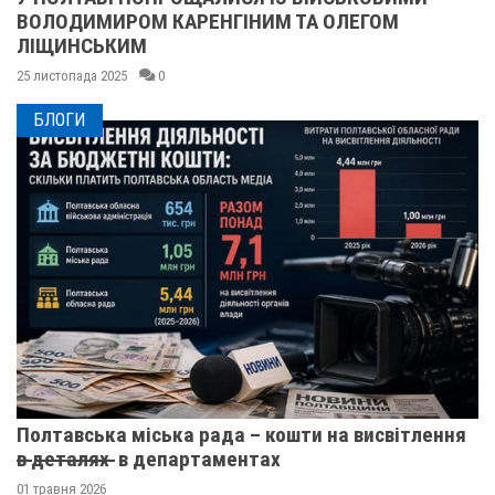
ВОЛОДИМИРОМ КАРЕНГІНИМ ТА ОЛЕГОМ
ЛІЩИНСЬКИМ
25 листопада 2025
0
БЛОГИ
Полтавська міська рада – кошти на висвітлення
в̶ ̶д̶е̶т̶а̶л̶я̶х̶ ̶ в департаментах
01 травня 2026