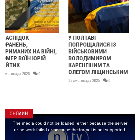
У ПОЛТАВІ
У ПОЛТАВІ
ПОПРОЩАЛИСЯ ІЗ
ПОПРОЩАЛИСЯ ІЗ
І,
ВІЙСЬКОВИМИ
БІЙЦЯМИ
ВОЛОДИМИРОМ
ОЛЕКСАНДРОМ
КАРЕНГІНИМ ТА
ІВАЩЕНКОМ,
ОЛЕГОМ ЛІЩИНСЬКИМ
ДМИТРОМ
КИСЛИЧЕНКОМ ТА
25 листопада 2025
0
МАКСИМОМ
ГОНЧАРЕНКОМ
24 листопада 2025
0
ОНЛАЙН