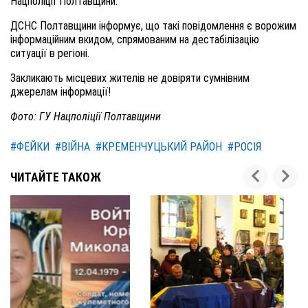
Нацполіції Полтавщини.
ДСНС Полтавщини інформує, що такі повідомлення є ворожим
інформаційним вкидом, спрямованим на дестабілізацію
ситуації в регіоні.
Заклика
ють місцевих жителів
не довіряти сумнівним
джерелам інформації!
Фото: ГУ Нацполіції Полтавщини
#ФЕЙКИ
#ВІЙНА
#КРЕМЕНЧУЦЬКИЙ РАЙОН
#РОСІЯ
ЧИТАЙТЕ ТАКОЖ