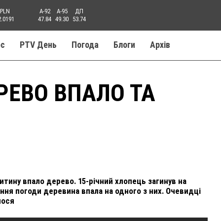
PLN
A-92
A-95
ДП
2.0191
47.84
49.30
53.74
ос
PTV День
Погода
Блоги
Aрхів
РЕВО ВПАЛО ТА
итину впало дерево. 15-річний хлопець загинув на
шення погоди деревина впала на одного з них. Очевидці
лося