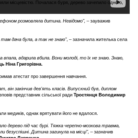
гуляли місцевістю. Почалася буря, дерево зачепило одного,
телефоном розмовляла дитина. Невідомо",
– зауважив
х там дача була, а так не знаю"
, – зазначила жителька села
ка впала, вдарила вбила. Вони молоді, то їх не знаю. Знаю,
ь Ніна Григорівна.
римав атестат про завершення навчання.
т, він закінчив дев'ять класів. Випускний був, диплом
зповів представник сільської ради
Тростянця Володимир
али медиків, однак врятувати його не вдалося.
о дерево під час бурі. Тяжка черепно-мозкова травма,
ли безуспішні. Дитина загинула на місці",
– зазначив