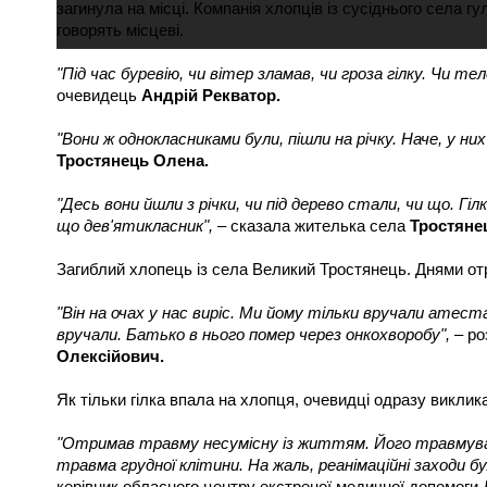
загинула на місці. Компанія хлопців із сусіднього села 
говорять місцеві.
"Під час буревію, чи вітер зламав, чи гроза гілку. Чи 
очевидець
Андрій Рекватор.
"Вони ж однокласниками були, пішли на річку. Наче, у ни
Тростянець Олена.
"Десь вони йшли з річки, чи під дерево стали, чи що. Гіл
що дев'ятикласник",
– сказала жителька села
Тростянец
Загиблий хлопець із села Великий Тростянець. Днями от
"Він на очах у нас виріс. Ми йому тільки вручали атеста
вручали. Батько в нього помер через онкохворобу",
– ро
Олексійович.
Як тільки гілка впала на хлопця, очевидці одразу виклик
"Отримав травму несумісну із життям. Його травмувал
травма грудної клітини. На жаль, реанімаційні заходи бу