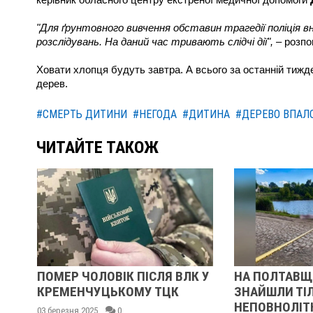
керівник обласного центру екстреної медичної допомоги
"Для ґрунтовного вивчення обставин трагедії поліція в
розслідувань. На даний час тривають слідчі дії",
– розпо
Ховати хлопця будуть завтра. А всього за останній тижд
дерев.
#СМЕРТЬ ДИТИНИ
#НЕГОДА
#ДИТИНА
#ДЕРЕВО ВПАЛ
ЧИТАЙТЕ ТАКОЖ
 ЧОЛОВІК ПІСЛЯ ВЛК У
НА ПОЛТАВЩИНІ В СТАВК
ЕНЧУЦЬКОМУ ТЦК
ЗНАЙШЛИ ТІЛО
НЕПОВНОЛІТНЬОГО, ЯКОГ
я 2025
0