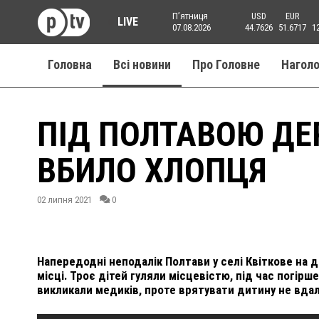
Пʼятниця
USD
EUR
LIVE
07.08.2026
44.7626
51.6717
1
Головна
Всі новини
Про Головне
Нагол
ПІД ПОЛТАВОЮ ДЕ
ВБИЛО ХЛОПЦЯ
02 липня 2021
0
Напередодні неподалік Полтави у селі Квіткове на д
місці. Троє дітей гуляли місцевістю, під час погір
викликали медиків, проте врятувати дитину не вда