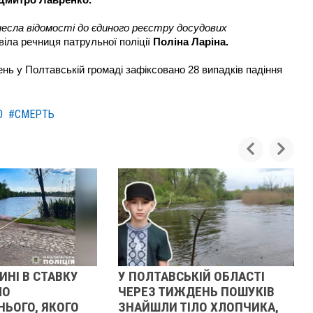
Дмитро Лавренко.
несла відомості до єдиного реєстру досудових
віла речниця патрульної поліції
Поліна Ларіна.
ень у Полтавській громаді зафіксовано 28 випадків падіння
О
#СМЕРТЬ
У
У ПОЛТАВСЬКІЙ ОБЛАСТІ
НА ПОЛТАВЩ
ЧЕРЕЗ ТИЖДЕНЬ ПОШУКІВ
ПЕРЕОХОЛ
О
ЗНАЙШЛИ ТІЛО ХЛОПЧИКА,
ЗАГИНУЛИ 