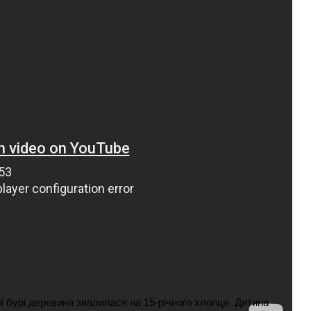
ВНАСЛІДОК ПОРАНЕНЬ, ОТРИМАНИХ НА ВІЙНІ,
ПОМЕР ВОЇН ЮРІЙ ВОЙТИК
25 листопада 2025
0
ї бурі деревина звалилася на 15-річного хлопця. Дитина