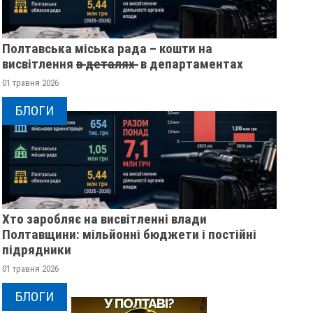
Полтавська міська рада – кошти на
висвітлення в̶ ̶д̶е̶т̶а̶л̶я̶х̶ ̶ в департаментах
01 травня 2026
БЛОГИ
Хто заробляє на висвітленні влади
Полтавщини: мільйонні бюджети і постійні
підрядники
01 травня 2026
БЛОГИ