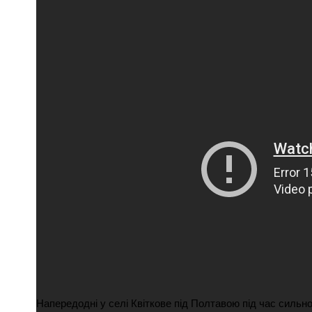
ПОЛІЦІЯ ПОЛТАВЩИНИ РОЗШУКУЄ 62-РІЧНУ
ЛЮДМИЛУ ТИМЧЕНКО
ОМ
26 листопада 2025
0
Напередодні у селі Квіткове під Полтавою під час сильно