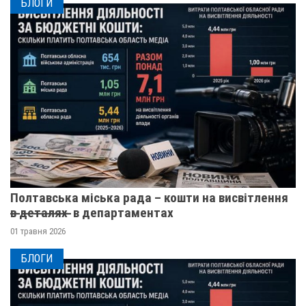
БЛОГИ
Полтавська міська рада – кошти на висвітлення
в̶ ̶д̶е̶т̶а̶л̶я̶х̶ ̶ в департаментах
01 травня 2026
БЛОГИ