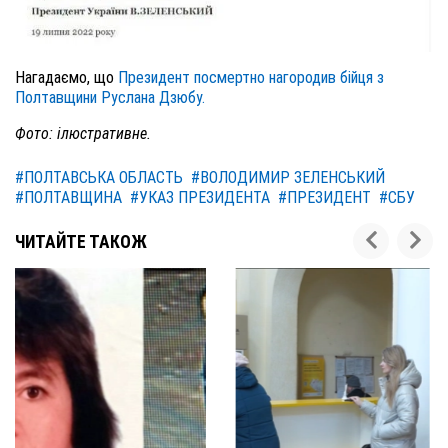
Нагадаємо, що
Президент посмертно нагородив бійця з
Полтавщини Руслана Дзюбу.
Фото: ілюстративне.
#ПОЛТАВСЬКА ОБЛАСТЬ
#ВОЛОДИМИР ЗЕЛЕНСЬКИЙ
#ПОЛТАВЩИНА
#УКАЗ ПРЕЗИДЕНТА
#ПРЕЗИДЕНТ
#СБУ
ЧИТАЙТЕ ТАКОЖ