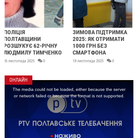
ЗИМОВА ПІДТРИМКА
СТАРТУВАЛА "ЗИМОВ
2025: ЯК ОТРИМАТИ
ПІДТРИМКА": УКРАЇН
1000 ГРН БЕЗ
МОЖУТЬ ПОДАВАТИ
О
СМАРТФОНА
ЗАЯВКИ У ДІЇ НА
ОТРИМАННЯ 1000 ГР
18 листопада 2025
0
17 листопада 2025
0
ОНЛАЙН