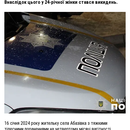
Внаслідок цього у 24-річної жінки стався викидень.
16 січня 2024 року жительку села Абазівка з тяжкими
тілесними пораненнями на четвертому місяці вагітності