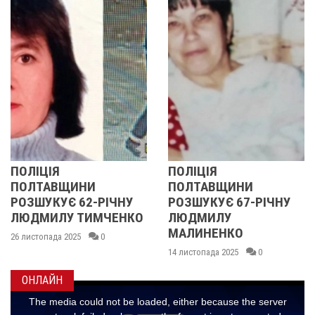
Я
ПОЛІЦІЯ
У ПОЛТ
ВЩИНИ
ПОЛТАВЩИНИ
ОБЛАСТ
УЄ 62-РІЧНУ
РОЗШУКУЄ 67-РІЧНУ
РОЗШУК
ЛУ ТИМЧЕНКО
ЛЮДМИЛУ
РІЧНУ 
МАЛИНЕНКО
а 2025
0
14 листопад
14 листопада 2025
0
ОНЛАЙН