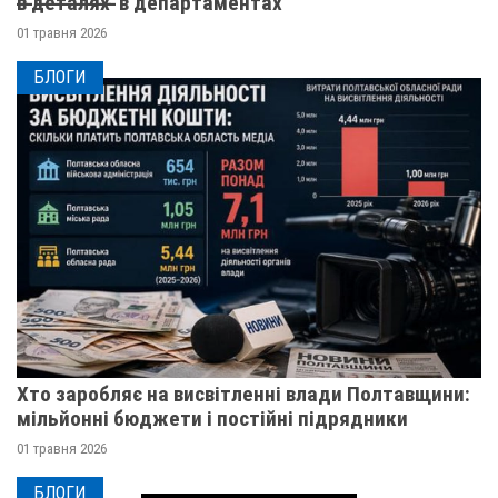
в̶ ̶д̶е̶т̶а̶л̶я̶х̶ ̶ в департаментах
01 травня 2026
БЛОГИ
Хто заробляє на висвітленні влади Полтавщини:
мільйонні бюджети і постійні підрядники
01 травня 2026
БЛОГИ