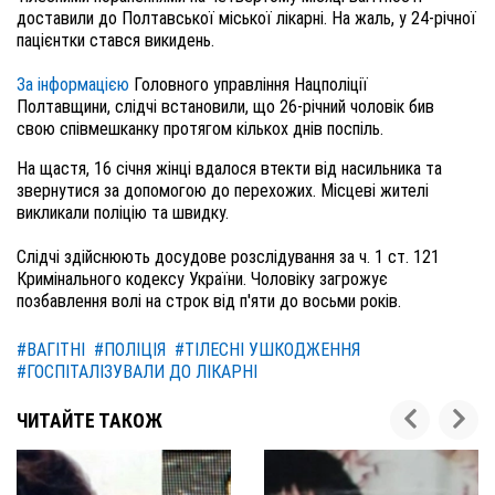
доставили до Полтавської міської лікарні. На жаль, у 24-річної
пацієнтки стався викидень.
За інформацією
Головного управління Нацполіції
Полтавщини, слідчі встановили, що 26-річний чоловік бив
свою співмешканку протягом кількох днів поспіль.
На щастя, 16 січня жінці вдалося втекти від насильника та
звернутися за допомогою до перехожих. Місцеві жителі
викликали поліцію та швидку.
Слідчі здійснюють досудове розслідування за ч. 1 ст. 121
Кримінального кодексу України. Чоловіку загрожує
позбавлення волі на строк від п'яти до восьми років.
#ВАГІТНІ
#ПОЛІЦІЯ
#ТІЛЕСНІ УШКОДЖЕННЯ
#ГОСПІТАЛІЗУВАЛИ ДО ЛІКАРНІ
ЧИТАЙТЕ ТАКОЖ