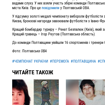
вадами слуху. У них взяли участь збірні команди Полтавсько
міста Київ. Про це
повідомили
у Полтавській ОВА.
У підсумку золоті медалі чемпіонату вибороли футболісти з
Києва, бронзові нагороди завоювали футболісти з Івано-Фр
Кращий бомбардир турніру – Ренат Безпалюк (Київ), який з
Кращий гравець – Ігор Реутов (Полтавська область).
До команди Полтавщини увійшли 16 спортсменів і тренери 
Фото: Полтавська ОВА
#ЧЕМПІОНАТ УКРАЇНИ
#ПЕРЕМОГА
#ПОЛТАВЩИНА
#СП
ЧИТАЙТЕ ТАКОЖ