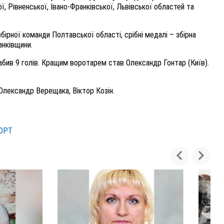
ї, Рівненської, Івано-Франківської, Львівської областей та
бірної команди Полтавської області, срібні медалі – збірна
анківщини.
абив 9 голів. Кращим воротарем став Олександр Гонтар (Київ).
Олександр Верещака, Віктор Козін.
ОРТ