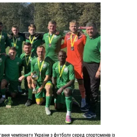
ВНАСЛІДОК ПОРАНЕНЬ, ОТРИМАНИХ НА ВІЙНІ,
ПОМЕР ВОЇН ЮРІЙ ВОЙТИК
25 листопада 2025
0
агання чемпіонату України з футболу серед спортсменів із