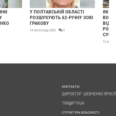
ЬКІЙ ОБЛАСТІ
ЯК ЦЕНТР ПЛЯЖНОГО
Ь 62-РІЧНУ ЗОЮ
ВОЛЕЙБОЛУ
ВІДНОВЛЮЄТЬСЯ ПІСЛЯ
РОСІЙСЬКОГО ОБСТРІЛУ В
5
0
СУМАХ
13 листопада 2025
0
КОНТАКТИ:
ДИРЕКТОР: ШЕВЧЕНКО ЯРОС
TRK@PTV.UA
СТРУКТУРА ВЛАСНОСТІ