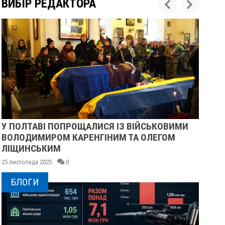
ВИБІР РЕДАКТОРА
У ПОЛТАВІ ПОПРОЩАЛИСЯ ІЗ ВІЙСЬКОВИМИ
ПІ
ВОЛОДИМИРОМ КАРЕНГІНИМ ТА ОЛЕГОМ
СУ
ЛІЩИНСЬКИМ
25 
25 листопада 2025
0
БЛОГИ