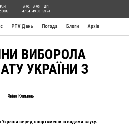
PLN
A-92
A-95
ДП
2.0088
47.84
49.30
53.74
ос
PTV День
Погода
Блоги
Aрхів
ИНИ ВИБОРОЛА
АТУ УКРАЇНИ З
Яніна Климань
 України серед спортсменів із вадами слуху.