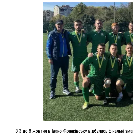
ПОЛІЦІЯ ПОЛТАВЩИНИ РОЗШУКУЄ 62-РІЧНУ
ЛЮДМИЛУ ТИМЧЕНКО
ОМ
26 листопада 2025
0
З 3 до 8 жовтня в Івано-Франківську відбулись фінальні зм