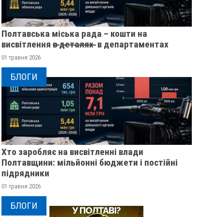
Полтавська міська рада – кошти на
висвітлення в̶ ̶д̶е̶т̶а̶л̶я̶х̶ ̶ в департаментах
01 травня 2026
БЛОГИ
Хто заробляє на висвітленні влади
Полтавщини: мільйонні бюджети і постійні
підрядники
01 травня 2026
БЛОГИ