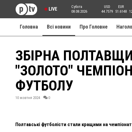
Субота
USD
EUR
LIVE
08.08.2026
44.7579
51.6148
1
Головна
Всі новини
Про Головне
Нагол
ЗБІРНА ПОЛТАВЩ
"ЗОЛОТО" ЧЕМПІОН
ФУТБОЛУ
10 жовтня 2024
0
Полтавські футболісти стали кращими на чемпіонаті