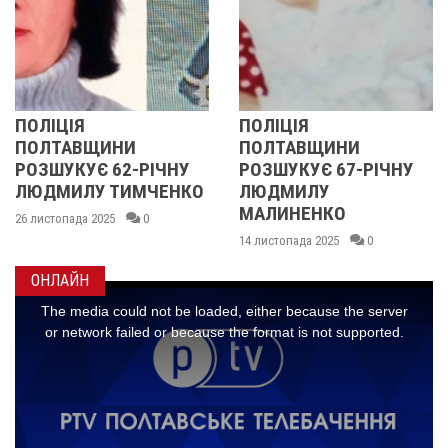
ЦІЯ
ПОЛІЦІЯ
У ПО
ТАВЩИНИ
ПОЛТАВЩИНИ
ОБЛ
УКУЄ 62-РІЧНУ
РОЗШУКУЄ 67-РІЧНУ
РОЗ
МИЛУ ТИМЧЕНКО
ЛЮДМИЛУ
РІЧН
МАЛИНЕНКО
опада 2025
0
14 лист
14 листопада 2025
0
ОНЛАЙН