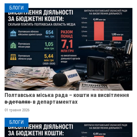
БЛОГИ
Полтавська міська рада – кошти на висвітлення
в̶ ̶д̶е̶т̶а̶л̶я̶х̶ ̶ в департаментах
01 травня 2026
БЛОГИ