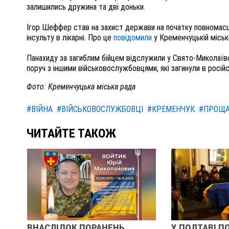
залишились дружина та дві доньки.
Ігор Шеффер став на захист держави на початку повномасш
інсульту в лікарні. Про це
повідомили
у Кременчуцькій міські
Панахиду за загиблим бійцем відслужили у Свято-Миколаїв
поруч з іншими військовослужбовцями, які загинули в російсь
Фото: Кременчуцька міська рада
#ВІЙНА
#ВІЙСЬКОВОСЛУЖБОВЦІ
#КРЕМЕНЧУК
#ПРОЩ
ЧИТАЙТЕ ТАКОЖ
ВНАСЛІДОК ПОРАНЕНЬ,
У ПОЛТАВІ П