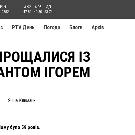
PLN
A-92
A-95
ДП
1.9882
47.84
49.30
53.74
ос
PTV День
Погода
Блоги
Aрхів
ПРОЩАЛИСЯ ІЗ
АНТОМ ІГОРЕМ
Яніна Климань
ому було 59 років.