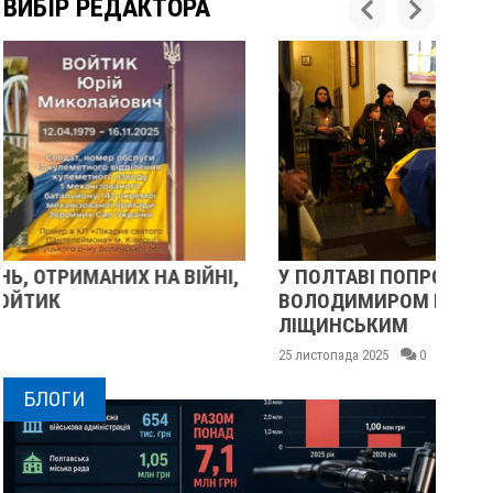
ВИБІР РЕДАКТОРА
У ПОЛТАВІ ПОПРОЩАЛИСЯ ІЗ ВІЙСЬКОВИМИ
П
ВОЛОДИМИРОМ КАРЕНГІНИМ ТА ОЛЕГОМ
С
ЛІЩИНСЬКИМ
25
25 листопада 2025
0
БЛОГИ