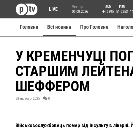
Четвер
USD
EUR
LIVE
06.08.2026
44.6895
51.6253
1
Головна
Всі новини
Про Головне
Нагол
У КРЕМЕНЧУЦІ ПО
СТАРШИМ ЛЕЙТЕН
ШЕФФЕРОМ
28 лютого 2025
0
Військовослужбовець помер від інсульту в лікарні. Й