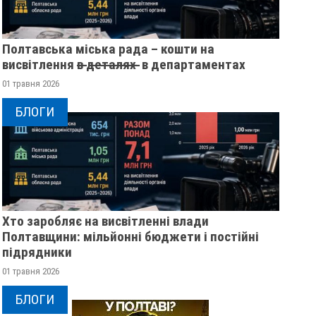
Полтавська міська рада – кошти на
висвітлення в̶ ̶д̶е̶т̶а̶л̶я̶х̶ ̶ в департаментах
01 травня 2026
БЛОГИ
Хто заробляє на висвітленні влади
Полтавщини: мільйонні бюджети і постійні
підрядники
01 травня 2026
БЛОГИ
1000 ТІЛ: УКРАЇНА ОТРИМАЛА
РОСІЙСЬКИ ДРОН “