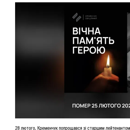
ПОЛІЦІЯ ПОЛТАВЩИНИ РОЗШУКУЄ 62-РІЧНУ
ЛЮДМИЛУ ТИМЧЕНКО
КОМ
26 листопада 2025
0
28 лютого, Кременчук попрощався зі старшим лейтенантом