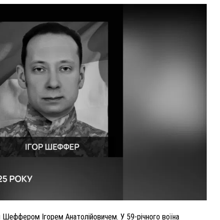
ВНАСЛІДОК ПОРАНЕНЬ, ОТРИМАНИХ НА ВІЙНІ,
ПОМЕР ВОЇН ЮРІЙ ВОЙТИК
25 листопада 2025
0
 Шеффером Ігорем Анатолійовичем. У 59-річного воїна