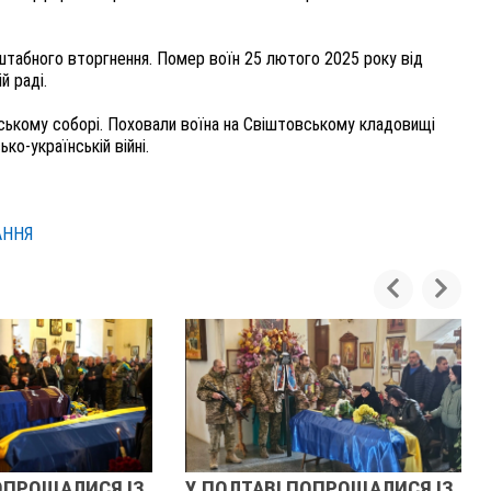
табного вторгнення. Помер воїн 25 лютого 2025 року від
й раді.
ському соборі. Поховали воїна на Свіштовському кладовищі
ко-українській війні.
АННЯ
ОПРОЩАЛИСЯ ІЗ
У ПОЛТАВІ ПОПРОЩАЛИСЯ ІЗ