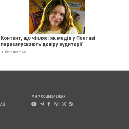
РЕПАТРІЙОВАНІ ОСТАНКИ
ЙМОВІРНО ВПАВ У 
20 листопада 2025
0
19 листопада 2025
0
Контент, що чіпляє: як медіа у Полтаві
перезапускають довіру аудиторії
30 березня 2026
МИ У СОЦМЕРЕЖАХ
ЛАВ