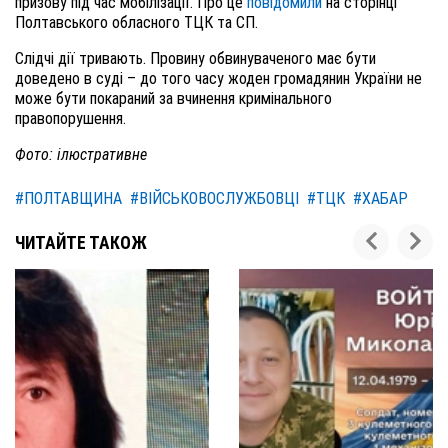
призову під час мобілізації. Про це
повідомили
на сторінці
Полтавського обласного ТЦК та СП.
Слідчі дії тривають. Провину обвинуваченого має бути
доведено в суді – до того часу жоден громадянин України не
може бути покараний за вчинення кримінального
правопорушення.
Фото: ілюстративне
#ПОЛТАВЩИНА
#ВІЙСЬКОВОСЛУЖБОВЦІ
#ТЦК
#ХАБАР
ЧИТАЙТЕ ТАКОЖ