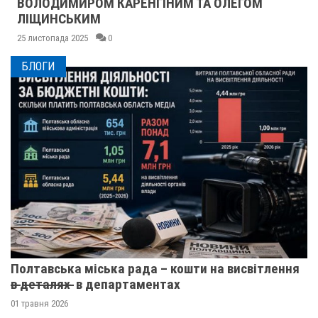
ВОЛОДИМИРОМ КАРЕНГІНИМ ТА ОЛЕГОМ
ЛІЩИНСЬКИМ
25 листопада 2025
0
БЛОГИ
Полтавська міська рада – кошти на висвітлення
в̶ ̶д̶е̶т̶а̶л̶я̶х̶ ̶ в департаментах
01 травня 2026