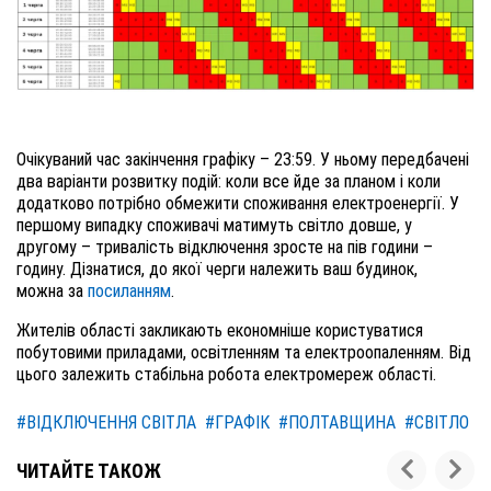
Очікуваний час закінчення графіку – 23:59. У ньому передбачені
два варіанти розвитку подій: коли все йде за планом і коли
додатково потрібно обмежити споживання електроенергії. У
першому випадку споживачі матимуть світло довше, у
другому – тривалість відключення зросте на пів години –
годину. Дізнатися, до якої черги належить ваш будинок,
можна за
посиланням
.
Жителів області закликають економніше користуватися
побутовими приладами, освітленням та електроопаленням. Від
цього залежить стабільна робота електромереж області.
#ВІДКЛЮЧЕННЯ СВІТЛА
#ГРАФІК
#ПОЛТАВЩИНА
#СВІТЛО
ЧИТАЙТЕ ТАКОЖ