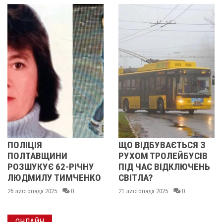
Я
ЩО ВІДБУВАЄТЬСЯ З
ТРОЛЕ
ВЩИНИ
РУХОМ ТРОЛЕЙБУСІВ
КУРСУ
УЄ 62-РІЧНУ
ПІД ЧАС ВІДКЛЮЧЕНЬ
ЧАСТИ
ЛУ ТИМЧЕНКО
СВІТЛА?
ЧЕРЕЗ 
ВІДКЛ
да 2025
0
21 листопада 2025
0
20 листопа
ОНЛАЙН