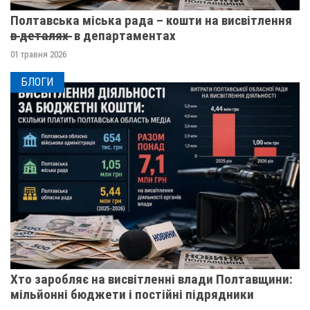
Полтавська міська рада – кошти на висвітлення
в̶ ̶д̶е̶т̶а̶л̶я̶х̶ ̶ в департаментах
01 травня 2026
БЛОГИ
Хто заробляє на висвітленні влади Полтавщини:
мільйонні бюджети і постійні підрядники