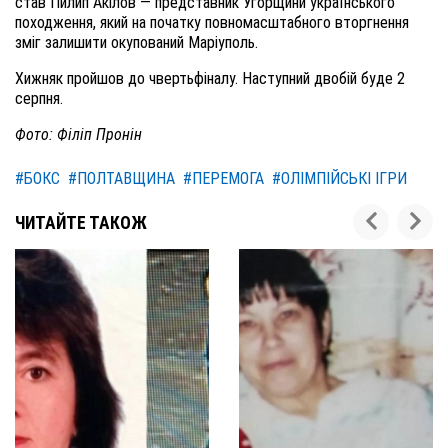
став Пилип Акілов — представник Угорщини українського
походження, який на початку повномасштабного вторгнення
зміг залишити окупований Маріуполь.
Хижняк
пройшов до чвертьфіналу. Наступний двобій буде 2
серпня.
Фото: Філіп Пронін
#БОКС
#ПОЛТАВЩИНА
#ПЕРЕМОГА
#ОЛІМПІЙСЬКІ ІГРИ
ЧИТАЙТЕ ТАКОЖ