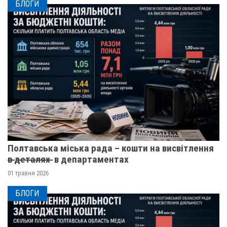
БЛОГИ
Полтавська міська рада – кошти на висвітлення
в̶ ̶д̶е̶т̶а̶л̶я̶х̶ ̶ в департаментах
01 травня 2026
БЛОГИ