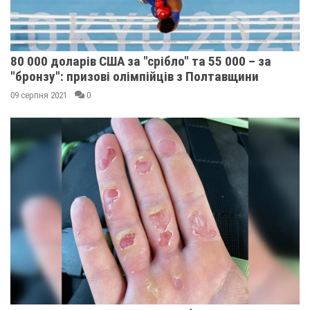
80 000 доларів США за "срібло" та 55 000 – за
"бронзу": призові олімпійців з Полтавщини
09 серпня 2021
0