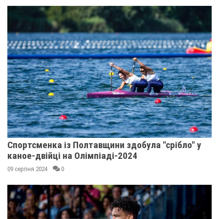
Спортсменка із Полтавщини здобула "срібло" у
каное-двійці на Олімпіаді-2024
09 серпня 2024
0