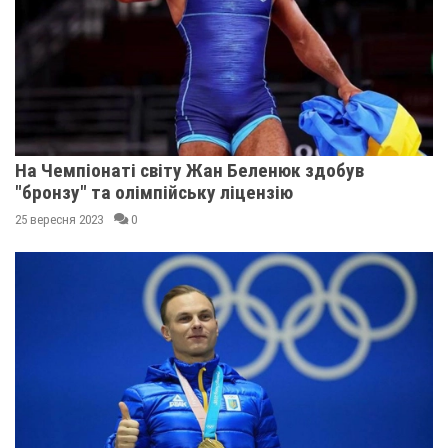
На Чемпіонаті світу Жан Беленюк здобув
"бронзу" та олімпійську ліцензію
25 вересня 2023
0