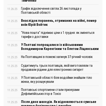
Тимченко
Графік відключення світла 26 листопада у
11.26.25
Полтавській області
Внаслідок поранень, отриманих на війні, помер
11.25.25
воїн Юрій Войтик
"Нова пошта" піднімає ціни з 1 грудня: як зміняться
11.25.25
тарифи з доставки
У Полтаві попрощалися із військовими
11.25.25
Володимиром Каренгіним та Олегом Ліщинським
На Полтавщині в пожежі загинув 37-річний чоловік
11.25.25
Судитимуть трьох полтавців, якій виготовляли та
11.25.25
продавали рідини для електронних сигарет
У Полтавській області біля водойми знайшли тіло
11.25.25
жінки, яку розшукували
Полтавські спортсмени стали призерами
11.25.25
Дефлімпійських ігор в Токіо
Після двох шахедів. Як відновлюється сумське
11.25.25
училище будівництва і дизайну