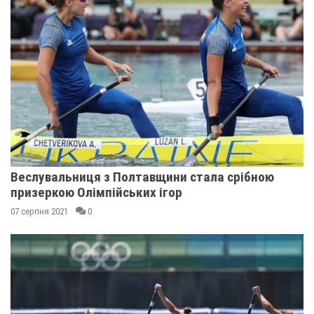
Веслувальниця з Полтавщини стала срібною
призеркою Олімпійських ігор
07 серпня 2021
0