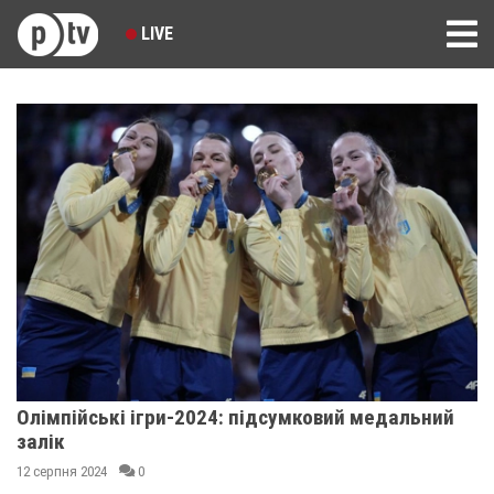
LIVE
Олімпійські ігри-2024: підсумковий медальний
залік
12 серпня 2024
0