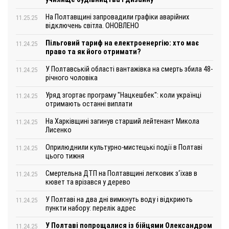
На Полтавщині запровадили графіки аварійних
11.25.25
відключень світла. ОНОВЛЕНО
Пільговий тариф на електроенергію: хто має
11.24.25
право та як його отримати?
У Полтавській області вантажівка на смерть збила 48-
11.24.25
річного чоловіка
Уряд згортає програму "Нацкешбек": коли українці
11.24.25
отримають останні виплати
На Харківщині загинув старший лейтенант Микола
11.24.25
Лисенко
Оприлюднили культурно-мистецькі події в Полтаві
11.24.25
цього тижня
Смертельна ДТП на Полтавщині легковик з‘їхав в
11.24.25
кювет та врізався у дерево
У Полтаві на два дні вимкнуть воду і відкриють
11.24.25
пункти набору: перелік адрес
У Полтаві попрощалися із бійцями Олександром
11.24.25