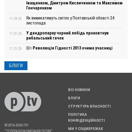
Іващенком, Дмитром Кисличенком та Максимом
Гончаренком
Як вимикатимуть світло у Полтавській області 24
11.24.25
листопада
У дендропарку чорний лебідь проковтнув
11.21.25
рибальський гачок
Революція Гідності 2013 очима учасниці
11.21.25
БЛОГИ
ВСІ НОВИНИ
БЛОГИ
СТРУКТУРА ВЛАСНОСТІ
ПОЛІТИКА
КОНФІДЕНЦІЙНОСТІ
©2016-2026 ПП
МИ У СОЦМЕРЕЖАХ
"ТЕЛЕРАДІОКОМПАНІЯ ПІТІВІ".