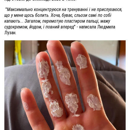
"
Максимально концентруюся на тренуванні і не прислухаюся,
що у мене щось болить. Хоча, буває, сльози самі по собі
капають... Загалом, перемотую пластиром пальці, мажу
судокремом, йодом, і повний вперед
" - написала Людмила
Лузан.