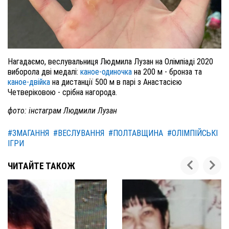
Нагадаємо, веслувальниця Людмила Лузан на Олімпіаді 2020
виборола дві медалі:
каное-одиночка
на 200 м - бронза та
каное-двійка
на дистанції 500 м в парі з Анастасією
Четверіковою - срібна нагорода.
фото: інстаграм Людмили Лузан
#ЗМАГАННЯ
#ВЕСЛУВАННЯ
#ПОЛТАВЩИНА
#ОЛІМПІЙСЬКІ
ІГРИ
ЧИТАЙТЕ ТАКОЖ