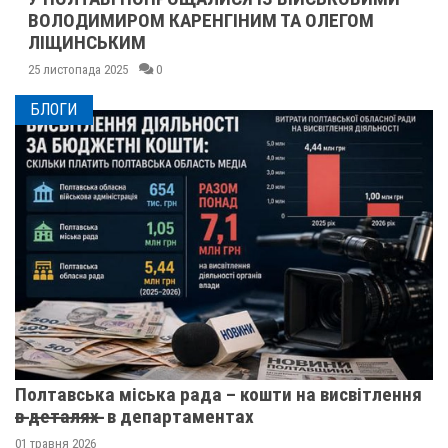
ВОЛОДИМИРОМ КАРЕНГІНИМ ТА ОЛЕГОМ
ЛІЩИНСЬКИМ
25 листопада 2025
0
БЛОГИ
Полтавська міська рада – кошти на висвітлення
в̶ ̶д̶е̶т̶а̶л̶я̶х̶ ̶ в департаментах
01 травня 2026