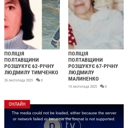
ПОЛІЦІЯ
У ПОЛТАВСЬКІЙ
ПОЛТАВЩИНИ
ОБЛАСТІ
РОЗШУКУЄ 67-РІЧНУ
РОЗШУКУЮТЬ 62-
О
ЛЮДМИЛУ
РІЧНУ ЗОЮ ГРАКОВУ
МАЛИНЕНКО
14 листопада 2025
0
14 листопада 2025
0
ОНЛАЙН