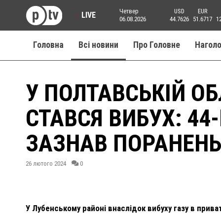
Четвер
USD
EUR
LIVE
06.08.2026
44.7626
51.6717
1
Головна
Всі новини
Про Головне
Нагол
У ПОЛТАВСЬКІЙ ОБ
СТАВСЯ ВИБУХ: 44
ЗАЗНАВ ПОРАНЕН
26 лютого 2024
0
У Лубенському районі внаслідок вибуху газу в прив