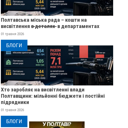
Полтавська міська рада – кошти на
висвітлення в̶ ̶д̶е̶т̶а̶л̶я̶х̶ ̶ в департаментах
01 травня 2026
БЛОГИ
Хто заробляє на висвітленні влади
Полтавщини: мільйонні бюджети і постійні
підрядники
01 травня 2026
БЛОГИ
У ПОЛТАВСЬКІЙ ОБЛАСТІ
ПОЛІЦІЯ ПОЛТАВ