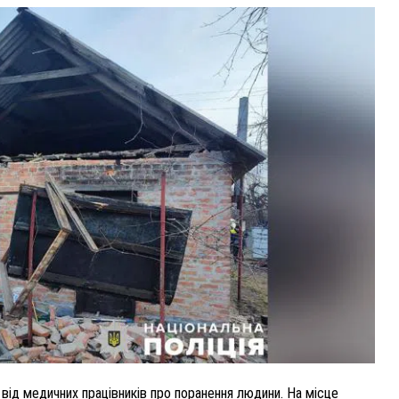
ВНАСЛІДОК ПОРАНЕНЬ, ОТРИМАНИХ НА ВІЙНІ,
ПОМЕР ВОЇН ЮРІЙ ВОЙТИК
25 листопада 2025
0
від медичних працівників про поранення людини. На місце