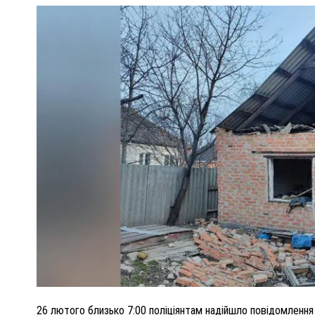
ПОЛІЦІЯ ПОЛТАВЩИНИ РОЗШУКУЄ 62-РІЧНУ
ЛЮДМИЛУ ТИМЧЕНКО
ОМ
26 листопада 2025
0
26 лютого близько 7:00 поліціянтам надійшло повідомлення 