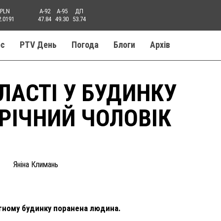
PLN
A-92
A-95
ДП
2.0191
47.84
49.30
53.74
ос
PTV День
Погода
Блоги
Aрхів
ЛАСТІ У БУДИНКУ
-РІЧНИЙ ЧОЛОВІК
Ь
Яніна Климань
атному будинку поранена людина.