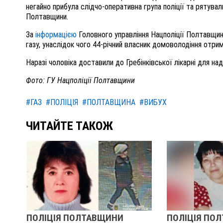
негайно прибула слідчо-оперативна група поліції та рятувал
Полтавщини.
За
інформацією
Головного управління Нацполіції Полтавщини,
газу, унаслідок чого 44-річний власник домоволодіння отри
Наразі чоловіка доставили до Гребінківської лікарні для на
Фото: ГУ Нацполіції Полтавщини
#ГАЗ
#ПОЛІЦІЯ
#ПОЛТАВЩИНА
#ВИБУХ
ЧИТАЙТЕ ТАКОЖ
ПОЛІЦІЯ ПОЛТАВЩИНИ
ПОЛІЦІЯ ПО