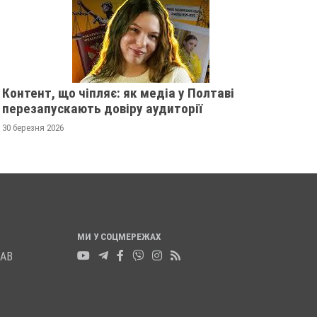
РОЗШУКУЮТЬ 82-РІЧНУ
РОЗШУКУЄ 69-РІЧ
ГАННУ МЕРКОТАН
МИХАЙЛА УДОДА
13 листопада 2025
0
12 листопада 2025
0
Контент, що чіпляє: як медіа у Полтаві
перезапускають довіру аудиторії
30 березня 2026
МИ У СОЦМЕРЕЖАХ
ЛАВ