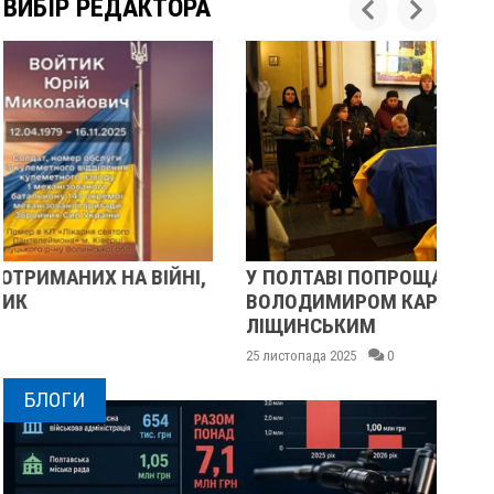
ВИБІР РЕДАКТОРА
У ПОЛТАВІ ПОПРОЩАЛИСЯ ІЗ ВІЙСЬКОВИМИ
П
ВОЛОДИМИРОМ КАРЕНГІНИМ ТА ОЛЕГОМ
С
ЛІЩИНСЬКИМ
25 
25 листопада 2025
0
БЛОГИ