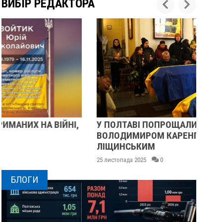
ВИБІР РЕДАКТОРА
У ПОЛТАВІ ПОПРОЩАЛИСЯ ІЗ ВІЙСЬКОВИМИ
П
ВОЛОДИМИРОМ КАРЕНГІНИМ ТА ОЛЕГОМ
С
ЛІЩИНСЬКИМ
25 
25 листопада 2025
0
БЛОГИ