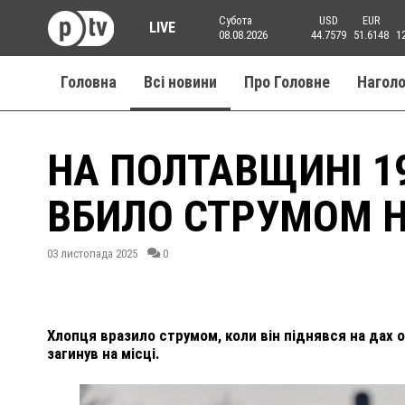
Субота
USD
EUR
LIVE
08.08.2026
44.7579
51.6148
1
Головна
Всі новини
Про Головне
Нагол
НА ПОЛТАВЩИНІ 1
ВБИЛО СТРУМОМ Н
03 листопада 2025
0
Хлопця вразило струмом, коли він піднявся на дах о
загинув на місці.