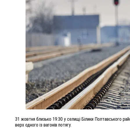
ПОЛІЦІЯ ПОЛТАВЩИНИ РОЗШУКУЄ 62-РІЧНУ
ЛЮДМИЛУ ТИМЧЕНКО
КОМ
26 листопада 2025
0
31 жовтня близько 19:30 у селищі Білики Полтавського райо
верх одного із вагонів потягу.