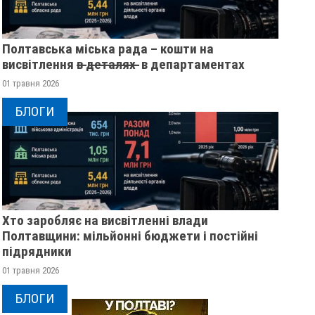
Полтавська міська рада – кошти на
висвітлення в̶ ̶д̶е̶т̶а̶л̶я̶х̶ ̶ в департаментах
01 травня 2026
БЛОГИ
Хто заробляє на висвітленні влади
Полтавщини: мільйонні бюджети і постійні
підрядники
01 травня 2026
У ПОЛТАВСЬКІЙ ОБЛАСТІ
ПОЛІЦІЯ ПОЛТАВ
РОЗШУКУЮТЬ 82-РІЧНУ
РОЗШУКУЄ 69-РІЧ
БЛОГИ
ГАННУ МЕРКОТАН
МИХАЙЛА УДОДА