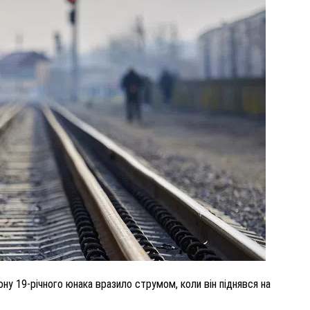
ВНАСЛІДОК ПОРАНЕНЬ, ОТРИМАНИХ НА ВІЙНІ,
ПОМЕР ВОЇН ЮРІЙ ВОЙТИК
25 листопада 2025
0
ну 19-річного юнака вразило струмом, коли він піднявся на