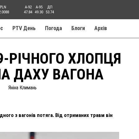
PLN
A-92
A-95
ДП
2.0088
47.84
49.30
53.74
ос
PTV День
Погода
Блоги
Aрхів
9-РІЧНОГО ХЛОПЦЯ
А ДАХУ ВАГОНА
Яніна Климань
дного з вагонів потяга. Від отриманих травм він