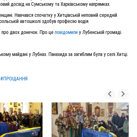
йовий досвід на Сумському та Харківському напрямках.
енщині. Навчався спочатку у Хитцівській неповній середній
орольській автошколі здобув професію водія.
в про двох донечок. Про це
повідомили
у Лубенській громаді.
ому майдані у Лубнах. Панахида за загиблим була у селі Хитці.
#ПРОЩАННЯ