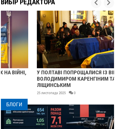
ВИБІР РЕДАКТОРА
У ПОЛТАВІ ПОПРОЩАЛИСЯ ІЗ ВІЙСЬКОВИМИ
ПІ
ВОЛОДИМИРОМ КАРЕНГІНИМ ТА ОЛЕГОМ
СУ
ЛІЩИНСЬКИМ
25 
25 листопада 2025
0
БЛОГИ