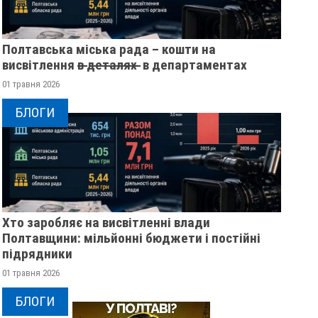
Полтавська міська рада – кошти на
висвітлення в̶ ̶д̶е̶т̶а̶л̶я̶х̶ ̶ в департаментах
01 травня 2026
БЛОГИ
Хто заробляє на висвітленні влади
Полтавщини: мільйонні бюджети і постійні
підрядники
01 травня 2026
БЛОГИ