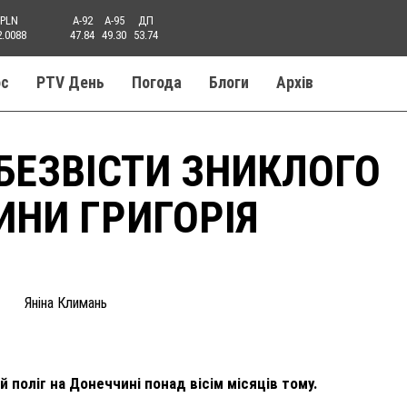
PLN
A-92
A-95
ДП
2.0088
47.84
49.30
53.74
ос
PTV День
Погода
Блоги
Aрхів
БЕЗВІСТИ ЗНИКЛОГО
ИНИ ГРИГОРІЯ
Яніна Климань
 поліг на Донеччині понад вісім місяців тому.