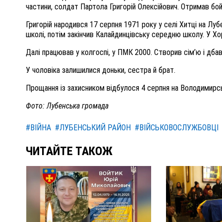
частини, солдат Партола Григорій Олексійович. Отримав бо
Григорій народився 17 серпня 1971 року у селі Хитці на Луб
школі, потім закінчив Калайдинцівську середню школу. У Х
Далі працював у колгоспі, у ПМК 2000. Створив сім’ю і дба
У чоловіка залишилися доньки, сестра й брат.
Прощання із захисником відбулося 4 серпня на Володимирськ
Фото: Лубенська громада
#ВІЙНА
#ЛУБЕНСЬКИЙ РАЙОН
#ВІЙСЬКОВОСЛУЖБОВЦІ
ЧИТАЙТЕ ТАКОЖ