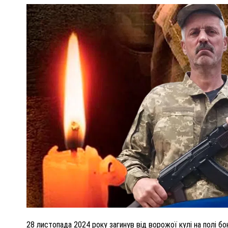
ПОЛІЦІЯ ПОЛТАВЩИНИ РОЗШУКУЄ 62-РІЧНУ
ЛЮДМИЛУ ТИМЧЕНКО
ОМ
26 листопада 2025
0
28 листопада 2024 року загинув від ворожої кулі на полі б