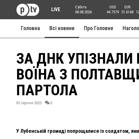
Субота
USD
EUR
LIVE
08.08.2026
44.7579
51.6148
1
Головна
Всі новини
Про Головне
Нагол
ЗА ДНК УПІЗНАЛИ 
ВОЇНА З ПОЛТАВЩ
ПАРТОЛА
05 серпня 2025
0
У Лубенській громаді попрощалися із солдатом, який