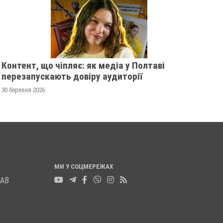
1000 ТІЛ: УКРАЇНА ОТРИМАЛА
РОСІЙСЬКИ ДРОН “
РЕПАТРІЙОВАНІ ОСТАНКИ
ЙМОВІРНО ВПАВ У 
20 листопада 2025
0
19 листопада 2025
0
Контент, що чіпляє: як медіа у Полтаві
перезапускають довіру аудиторії
30 березня 2026
МИ У СОЦМЕРЕЖАХ
ЛАВ