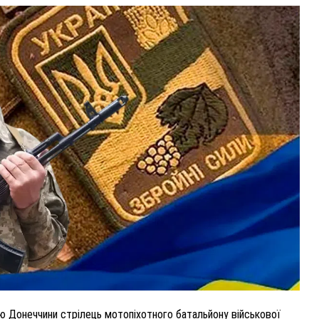
ВНАСЛІДОК ПОРАНЕНЬ, ОТРИМАНИХ НА ВІЙНІ,
ПОМЕР ВОЇН ЮРІЙ ВОЙТИК
25 листопада 2025
0
ою Донеччини стрілець мотопіхотного батальйону військової