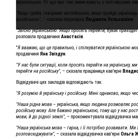
українською. От що про такі зміни кажуть у полтавських за
"Якщо треба, говоримо англійською, якщо прийде українець
російською"
, – сказала перукарка
Людмила Лєпьошкіна
.
"Звісно українською. Якщо просять перейти, буває приходя
розповіла продавчиня
Анастасія
.
"
Я вважаю, що це правильно, і спілкуватися українською мо
продавчиня
Яна Звіздун
.
"У нас були ситуації, коли просять перейти на українську, 
перейти на російську"
, – сказала працівниця кав'ярні
Влади
Відвідувачі цих закладів відповідають так.
"Я розумію й українську і російську. Мені однаково, якщо чес
"Наша рідна мова – українська, якщо людина розмовляє росі
російську мову. Але бажано українською, тому що у нас ро
мови, й до рідної землі",
– прокоментувала відвідувачка ма
"Наша українська мова – гарна, і її потрібно розвивати. М
розповсюджувати",
– сказала відвідувачка кав'ярні
Ольга 