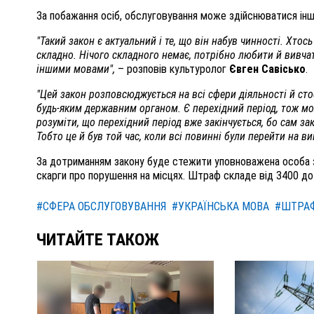
За побажання осіб, обслуговування може здійснюватися ін
"Такий закон є актуальний і те, що він набув чинності. Хтос
складно. Нічого складного немає, потрібно любити й вивчат
іншими мовами",
– розповів культуролог
Євген Савісько
.
"Цей закон розповсюджується на всі сфери діяльності й сто
будь-яким державним органом. Є перехідний період, тож м
розуміти, що перехідний період вже закінчується, бо сам зак
Тобто це й був той час, коли всі повинні були перейти на в
За дотриманням закону буде стежити уповноважена особа
скарги про порушення на місцях. Штраф складе від 3400 до
#СФЕРА ОБСЛУГОВУВАННЯ
#УКРАЇНСЬКА МОВА
#ШТРА
ЧИТАЙТЕ ТАКОЖ