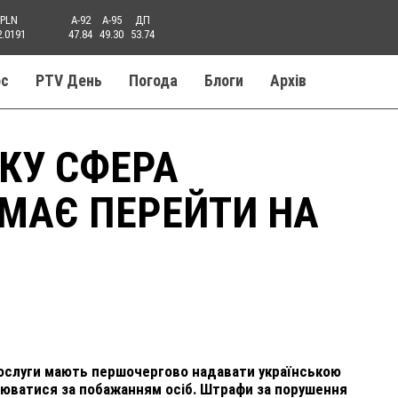
PLN
A-92
A-95
ДП
2.0191
47.84
49.30
53.74
ос
PTV День
Погода
Блоги
Aрхів
ОКУ СФЕРА
МАЄ ПЕРЕЙТИ НА
 послуги мають першочергово надавати українською
юватися за побажанням осіб. Штрафи за порушення