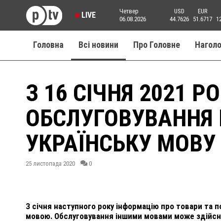
Четвер
USD
EUR
LIVE
06.08.2026
44.7626
51.6717
1
Головна
Всі новини
Про Головне
Нагол
З 16 СІЧНЯ 2021 Р
ОБСЛУГОВУВАННЯ 
УКРАЇНСЬКУ МОВУ
25 листопада 2020
0
З січня наступного року інформацію про товари та
мовою. Обслуговування іншими мовами може здійсн