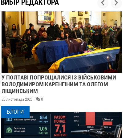
ВИБІР РЕДАКТОРА
У ПОЛТАВІ ПОПРОЩАЛИСЯ ІЗ ВІЙСЬКОВИМИ
ПІ
ВОЛОДИМИРОМ КАРЕНГІНИМ ТА ОЛЕГОМ
СУ
ЛІЩИНСЬКИМ
25 
25 листопада 2025
0
БЛОГИ