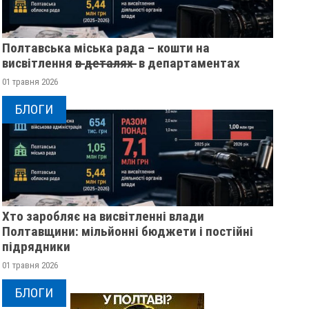
Полтавська міська рада – кошти на
висвітлення в̶ ̶д̶е̶т̶а̶л̶я̶х̶ ̶ в департаментах
01 травня 2026
БЛОГИ
Хто заробляє на висвітленні влади
Полтавщини: мільйонні бюджети і постійні
підрядники
01 травня 2026
БЛОГИ