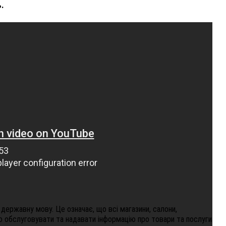
.
ВНАСЛІДОК ПОРАНЕНЬ, ОТРИМАНИХ НА ВІЙНІ,
ПОМЕР ВОЇН ЮРІЙ ВОЙТИК
25 листопада 2025
0
 державну мову. Це означає, що всі магазини, салони,
о обслуговувати та надавати інформацію про товари та послуги