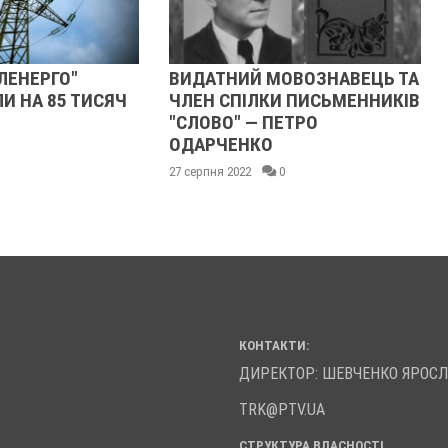
НИЙ МОВОЗНАВЕЦЬ ТА
ШЛЯХ СЕРГІЯ ПАВЛОВИЧА
СПІЛКИ ПИСЬМЕННИКІВ
ШЕЛУХІНА ДО ПОСАДИ
" — ПЕТРО
ГЕНЕРАЛЬНОГО СУДДІ УНР 
ЕНКО
ВІРНІСТЬ УКРАЇНСЬКІЙ
ДЕРЖАВНОСТІ
2022
0
04 серпня 2022
0
КОНТАКТИ:
ДИРЕКТОР: ШЕВЧЕНКО ЯРОС
TRK@PTV.UA
СТРУКТУРА ВЛАСНОСТІ