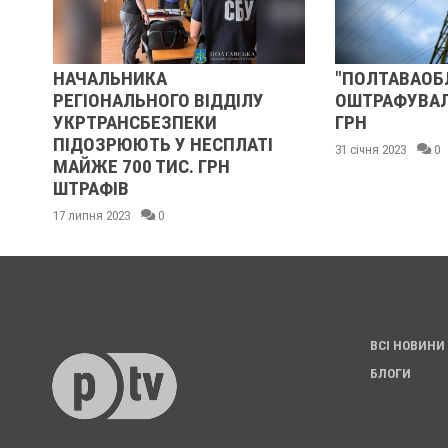
"ПОЛТАВАОБЛЕНЕРГО"
ВИДАТ
ДІЛУ
ОШТРАФУВАЛИ НА 85 ТИСЯЧ
ЧЛЕН 
ГРН
"СЛОВО
ПЛАТІ
ОДАРЧ
31 січня 2023
0
27 серпня 
ВСІ НОВИНИ
БЛОГИ