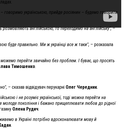
кладах.
 – говоримо українською, прийде росіянин – будемо говорити
ть розмовляють англійською, то переходимо на англійську",
–
вою буде правильно. Ми ж українці все ж таки",
– розказала
ми можемо перейти звичайно без проблем. І буває, що просять
слава Тимошенко
.
но",
– сказав відвідувач перукарні
Олег Чередник
.
йською і не розуміє української, тоді можна перейти на
сте молоде покоління і бажано прищеплювати любов до рідної
газину
Олена Рудич
.
и живемо в Україні потрібно вдосконалювати мову й
Жадан
.