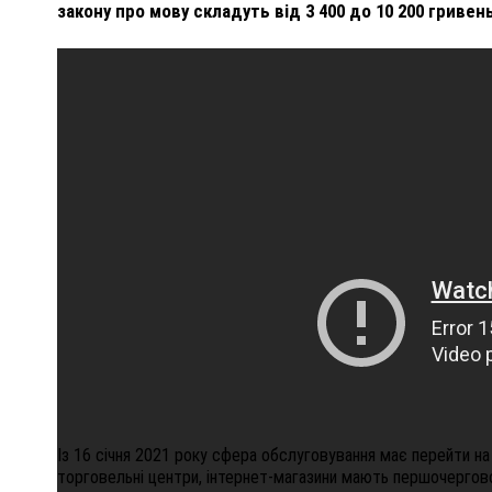
закону про мову складуть від 3 400 до 10 200 гривень
ПОЛІЦІЯ ПОЛТАВЩИНИ РОЗШУКУЄ 62-РІЧНУ
ЛЮДМИЛУ ТИМЧЕНКО
ОМ
26 листопада 2025
0
Із 16 січня 2021 року сфера обслуговування має перейти на
торговельні центри, інтернет-магазини мають першочергов