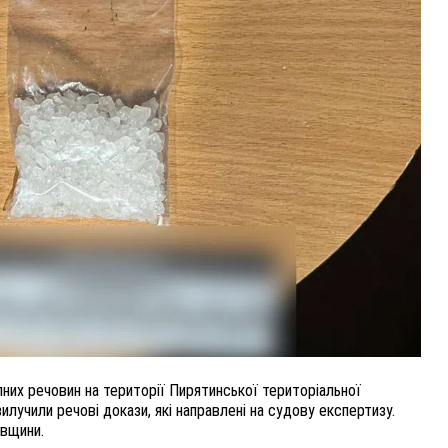
ВНАСЛІДОК ПОРАНЕНЬ, ОТРИМАНИХ НА ВІЙНІ,
ПОМЕР ВОЇН ЮРІЙ ВОЙТИК
25 листопада 2025
0
них речовин на території Пирятинської територіальної
илучили речові докази, які направлені на судову експертизу.
авщини.