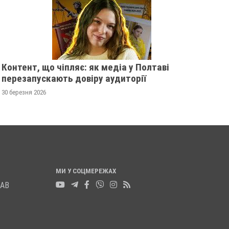
РОЗШУКУЮТЬ 82-РІЧНУ
РОЗШУКУЄ 69-РІЧ
ГАННУ МЕРКОТАН
МИХАЙЛА УДОДА
13 листопада 2025
0
12 листопада 2025
0
Контент, що чіпляє: як медіа у Полтаві
перезапускають довіру аудиторії
30 березня 2026
МИ У СОЦМЕРЕЖАХ
ЛАВ