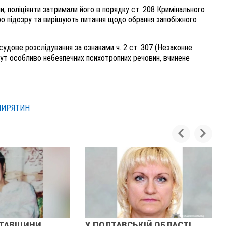
и, поліціянти затримали його в порядку ст. 208 Кримінального
ро підозру та вирішують питання щодо обрання запобіжного
удове розслідування за ознаками ч. 2 ст. 307 (Незаконне
збут особливо небезпечних психотропних речовин, вчинене
ПИРЯТИН
ЛТАВЩИНИ
У ПОЛТАВСЬКІЙ ОБЛАСТІ