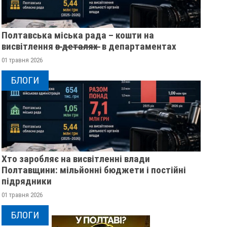
Полтавська міська рада – кошти на
висвітлення в̶ ̶д̶е̶т̶а̶л̶я̶х̶ ̶ в департаментах
01 травня 2026
БЛОГИ
Хто заробляє на висвітленні влади
Полтавщини: мільйонні бюджети і постійні
підрядники
01 травня 2026
БЛОГИ
У ПОЛТАВСЬКІЙ ОБЛАСТІ
ПОЛІЦІЯ ПОЛТАВ