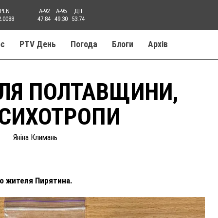
PLN
A-92
A-95
ДП
2.0088
47.84
49.30
53.74
ос
PTV День
Погода
Блоги
Aрхів
ЛЯ ПОЛТАВЩИНИ,
ПСИХОТРОПИ
Яніна Климань
го жителя Пирятина.