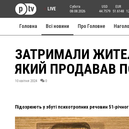
Субота
USD
EUR
LIVE
08.08.2026
44.7579
51.6148
1
Головна
Всі новини
Про Головне
Нагол
ЗАТРИМАЛИ ЖИТЕ
ЯКИЙ ПРОДАВАВ 
10 квітня 2024
0
Підозрюють у збуті психотропних речовин 51-річно