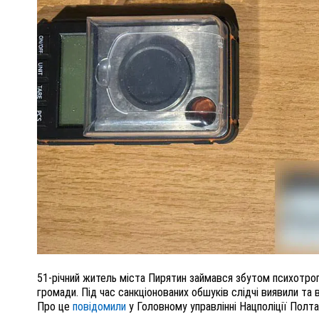
ПОЛІЦІЯ ПОЛТАВЩИНИ РОЗШУКУЄ 62-РІЧНУ
ЛЮДМИЛУ ТИМЧЕНКО
КОМ
26 листопада 2025
0
51-річний житель міста Пирятин займався збутом психотроп
громади. Під час санкціонованих обшуків слідчі виявили та в
Про це
повідомили
у Головному управлінні Нацполіції Полт