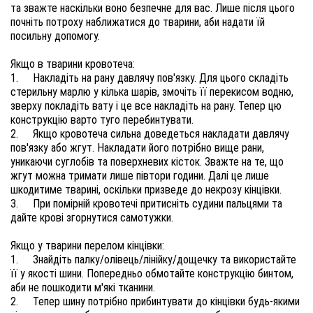
та зважте наскільки воно безпечне для вас. Лише після цього 
почніть потроху наближатися до тварини, аби надати їй 
посильну допомогу.
1.	Накладіть на рану давлячу пов'язку. Для цього складіть 
стерильну марлю у кілька шарів, змочіть її перекисом водню, 
зверху покладіть вату і це все накладіть на рану. Тепер цю 
2.	Якщо кровотеча сильна доведеться накладати давлячу 
пов'язку або жгут. Накладати його потрібно вище рани, 
уникаючи суглобів та поверхневих кісток. Зважте на те, що 
жгут можна тримати лише півтори години. Далі це лише 
3.	При помірній кровотечі притисніть судини пальцями та 
дайте крові згорнутися самотужки.
1.	Знайдіть палку/олівець/лінійку/дощечку та використайте 
її у якості шини. Попередньо обмотайте конструкцію бинтом, 
2.	Тепер шину потрібно прибинтувати до кінцівки будь-якими 