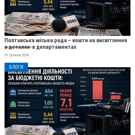
Полтавська міська рада – кошти на висвітлення
в̶ ̶д̶е̶т̶а̶л̶я̶х̶ ̶ в департаментах
01 травня 2026
БЛОГИ