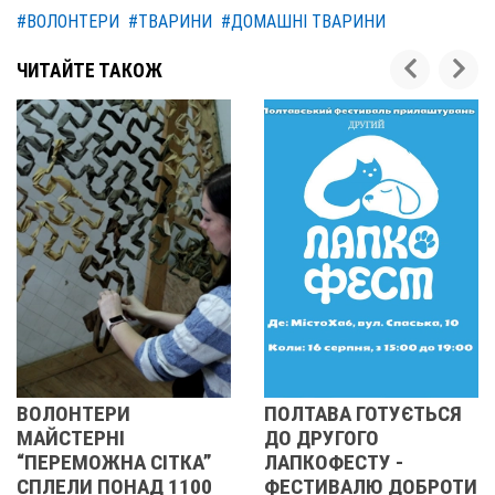
#ВОЛОНТЕРИ
#ТВАРИНИ
#ДОМАШНІ ТВАРИНИ
ЧИТАЙТЕ ТАКОЖ
РИ
ПОЛТАВА ГОТУЄТЬСЯ
У ПОЛТАВІ
І
ДО ДРУГОГО
ПЕРШИЙ
НА СІТКА”
ЛАПКОФЕСТУ -
"ЛАПКОФЕ
ОНАД 1100
ФЕСТИВАЛЮ ДОБРОТИ
ЗНАЙШЛИ 