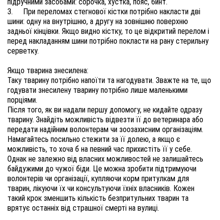
3.	При переломах стегнової кістки потрібно накласти дві 
шини: одну на внутрішню, а другу на зовнішню поверхню 
задньої кінцівки. Якщо видно кістку, то це відкритий перелом і 
перед накладанням шини потрібно покласти на рану стерильну 
серветку.
Таку тварину потрібно напоїти та нагодувати. Зважте на те, що 
годувати знесилену тварину потрібно лише маленькими 
Після того, як ви надали першу допомогу, не кидайте одразу 
тварину. Знайдіть можливість відвезти її до ветеринара або 
передати надійним волонтерам чи зоозахисним організаціям. 
Намагайтесь посильно стежити за її долею, а якщо є 
Однак не залежно від власних можливостей не залишайтесь 
байдужими до чужої біди. Це можна зробити підтримуючи 
волонтерів чи організації, купляючи корм притулкам для 
тварин, лікуючи їх чи консультуючи їхніх власників. Кожен 
такий крок зменшить кількість безпритульних тварин та 
врятує останніх від страшної смерті на вулиці.