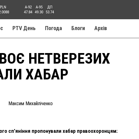
PLN
A-92
A-95
ДП
2.0088
47.84
49.30
53.74
ос
PTV День
Погода
Блоги
Aрхів
ВОЄ НЕТВЕРЕЗИХ
АЛИ ХАБАР
Максим Михайліченко
ного сп'яніння пропонували хабар правоохоронцям: