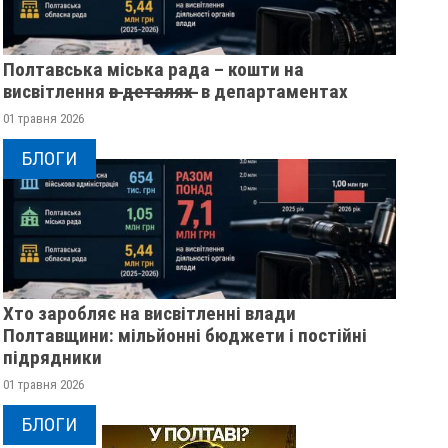
Полтавська міська рада – кошти на
висвітлення в̶ ̶д̶е̶т̶а̶л̶я̶х̶ ̶ в департаментах
01 травня 2026
БЛОГИ
Хто заробляє на висвітленні влади
Полтавщини: мільйонні бюджети і постійні
підрядники
01 травня 2026
БЛОГИ