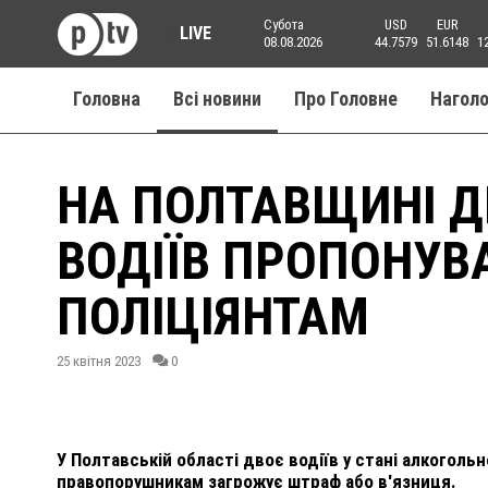
Субота
USD
EUR
LIVE
08.08.2026
44.7579
51.6148
1
Головна
Всі новини
Про Головне
Нагол
НА ПОЛТАВЩИНІ Д
ВОДІЇВ ПРОПОНУВ
ПОЛІЦІЯНТАМ
25 квітня 2023
0
У Полтавській області двоє водіїв у стані алкоголь
правопорушникам загрожує штраф або в'язниця.