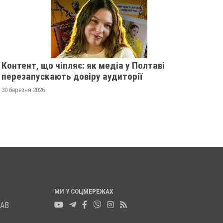
Контент, що чіпляє: як медіа у Полтаві
перезапускають довіру аудиторії
ТАВСЬКІЙ ОБЛАСТІ
ПОЛІЦІЯ ПОЛТАВЩИНИ
УКУЮТЬ 82-РІЧНУ
РОЗШУКУЄ 69-РІЧНОГО
30 березня 2026
У МЕРКОТАН
МИХАЙЛА УДОДА
пада 2025
0
12 листопада 2025
0
МИ У СОЦМЕРЕЖАХ
ЛАВ