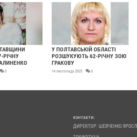
ИНИ
У ПОЛТАВСЬКІЙ ОБЛАСТІ
У ПОЛ
У
РОЗШУКУЮТЬ 62-РІЧНУ ЗОЮ
РОЗШ
НКО
ГРАКОВУ
ГАНН
14 листопада 2025
0
13 листо
КОНТАКТИ:
ДИРЕКТОР: ШЕВЧЕНКО ЯРОС