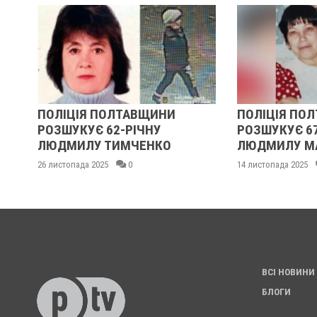
ПОЛІЦІЯ ПОЛТАВЩИНИ
ПОЛІЦІЯ ПОЛТАВЩ
РОЗШУКУЄ 62-РІЧНУ
РОЗШУКУЄ 67-РІЧН
ЛЮДМИЛУ ТИМЧЕНКО
ЛЮДМИЛУ МАЛИНЕ
26 листопада 2025
0
14 листопада 2025
0
ВСІ НОВИНИ
БЛОГИ