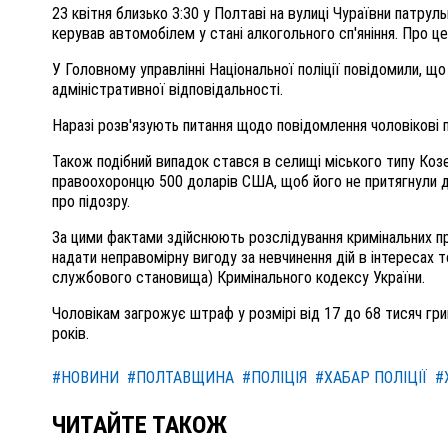
23 квітня близько 3:30 у Полтаві на вулиці Чураївни патруль
керував автомобілем у стані алкогольного сп'яніння. Про це
У Головному управлінні Національної поліції повідомили, щ
адміністративної відповідальності.
Наразі розв'язують питання щодо повідомлення чоловікові п
Також подібний випадок стався в селищі міського типу Ко
правоохоронцю 500 доларів США, щоб його не притягнули до
про підозру.
За цими фактами здійснюють розслідування кримінальних пр
надати неправомірну вигоду за невчинення дій в інтересах т
службового становища) Кримінального кодексу України.
Чоловікам загрожує штраф у розмірі від 17 до 68 тисяч гри
років.
#НОВИНИ
#ПОЛТАВЩИНА
#ПОЛІЦІЯ
#ХАБАР ПОЛІЦІЇ
#
ЧИТАЙТЕ ТАКОЖ