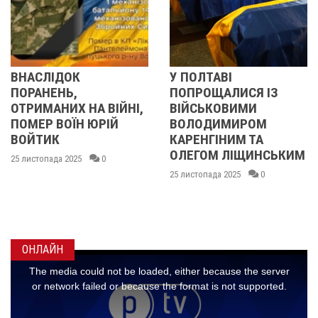
У ПОЛТАВІ
У ПОЛТАВІ
ПОПРОЩАЛИСЯ ІЗ
ПОПРОЩАЛИСЯ 
ІЙНІ,
ВІЙСЬКОВИМИ
БІЙЦЯМИ
ІЙ
ВОЛОДИМИРОМ
ОЛЕКСАНДРОМ
КАРЕНГІНИМ ТА
ІВАЩЕНКОМ,
ОЛЕГОМ ЛІЩИНСЬКИМ
ДМИТРОМ
КИСЛИЧЕНКОМ 
25 листопада 2025
0
МАКСИМОМ
ГОНЧАРЕНКОМ
24 листопада 2025
0
ОНЛАЙН