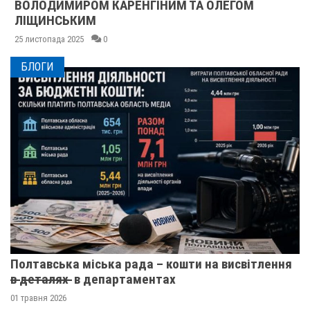
ВОЛОДИМИРОМ КАРЕНГІНИМ ТА ОЛЕГОМ
ЛІЩИНСЬКИМ
25 листопада 2025
0
БЛОГИ
Полтавська міська рада – кошти на висвітлення
в̶ ̶д̶е̶т̶а̶л̶я̶х̶ ̶ в департаментах
01 травня 2026