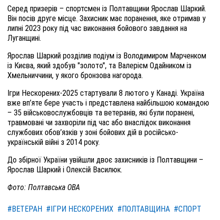
Серед призерів – спортсмен із Полтавщини Ярослав Шаркий.
Він посів друге місце. Захисник має поранення, яке отримав у
липні 2023 року під час виконання бойового завдання на
Луганщині.
Ярослав Шаркий розділив подіум із Володимиром Марченком
із Києва, який здобув "золото", та Валерієм Одайником із
Хмельниччини, у якого бронзова нагорода.
Ігри Нескорених-2025 стартували 8 лютого у Канаді. Україна
вже вп’яте бере участь і представлена найбільшою командою
– 35 військовослужбовців та ветеранів, які були поранені,
травмовані чи захворіли під час або внаслідок виконання
службових обов’язків у зоні бойових дій в російсько-
українській війні з 2014 року.
До збірної України увійшли двоє захисників із Полтавщини –
Ярослав Шаркий і Олексій Василюк.
Фото: Полтавська ОВА
#ВЕТЕРАН
#ІГРИ НЕСКОРЕНИХ
#ПОЛТАВЩИНА
#СПОРТ