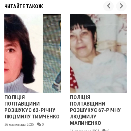
ЧИТАЙТЕ ТАКОЖ
ПОЛІЦІЯ
У ПОЛТАВСЬ
НИ
ПОЛТАВЩИНИ
ОБЛАСТІ
2-РІЧНУ
РОЗШУКУЄ 67-РІЧНУ
РОЗШУКУЮТЬ
ИМЧЕНКО
ЛЮДМИЛУ
РІЧНУ ЗОЮ 
МАЛИНЕНКО
0
14 листопада 2025
14 листопада 2025
0