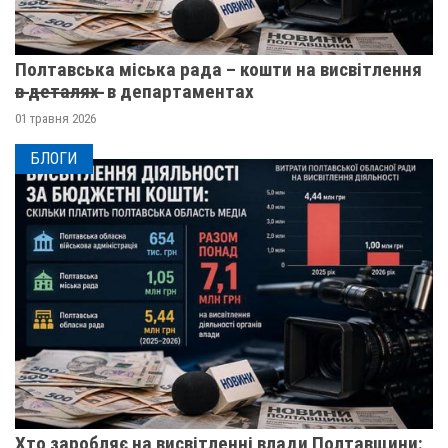
Полтавська міська рада – кошти на висвітлення
в̶ ̶д̶е̶т̶а̶л̶я̶х̶ ̶ в департаментах
01 травня 2026
БЛОГИ
Хто заробляє на висвітленні влади Полтавщини: