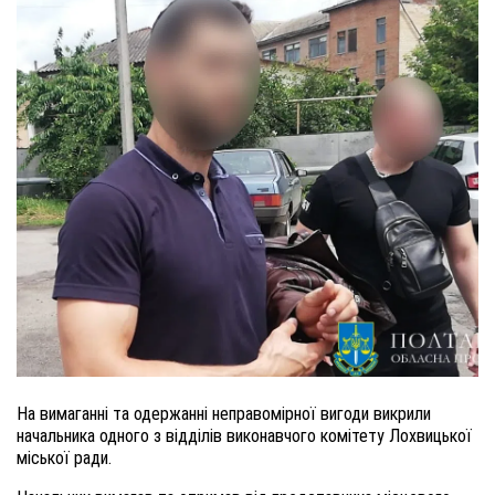
Н
а вимаганні та одержанні неправомірної вигоди викри
ли
начальника одного з відділів виконавчого комітету Лохвицької
міської ради.