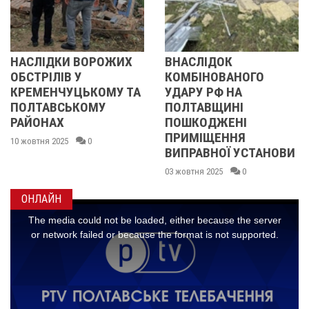
ВОРОЖИХ
ВНАСЛІДОК
УНАСЛІДОК
КОМБІНОВАНОГО
ВОРОЖОГО О
ЬКОМУ ТА
УДАРУ РФ НА
НА ПОЛТАВ
ОМУ
ПОЛТАВЩИНІ
ПОРАНЕНІ
ПОШКОДЖЕНІ
ПРАЦІВНИЦЯ
ПРИМІЩЕННЯ
П’ЯТЕРО ВОД
0
ВИПРАВНОЇ УСТАНОВИ
17 вересня 2025
03 жовтня 2025
0
ОНЛАЙН