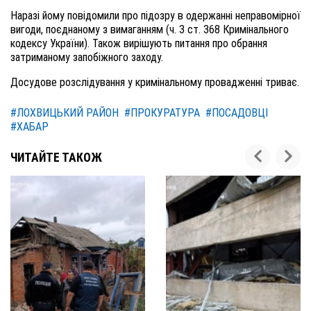
Наразі йому повідом
или
про підозру в одержанні неправомірної
вигоди, поєднаному з вимаганням (ч. 3 ст. 368 К
римінального
кодексу
України). Також вирішу
ють
питання про обрання
затриманому запобіжного заходу.
Досудове розслідування у кримінальному провадженні триває.
#ЛОХВИЦЬКИЙ РАЙОН
#ПРОКУРАТУРА
#ПОСАДОВЦІ
#ХАБАР
ЧИТАЙТЕ ТАКОЖ