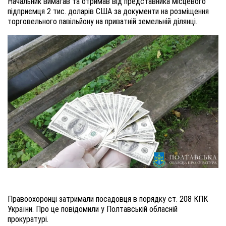
Н
ачальник вимагав та отримав від представника місцевого
підприємця 2 тис. доларів США
за
документ
и
на розміщення
торговельного павільйону на приватній земельній ділянці.
Правоохоронці затримали посадовця в порядку ст. 208 КПК
України.
Про це повідомили у Полтавській обласній
прокуратурі.