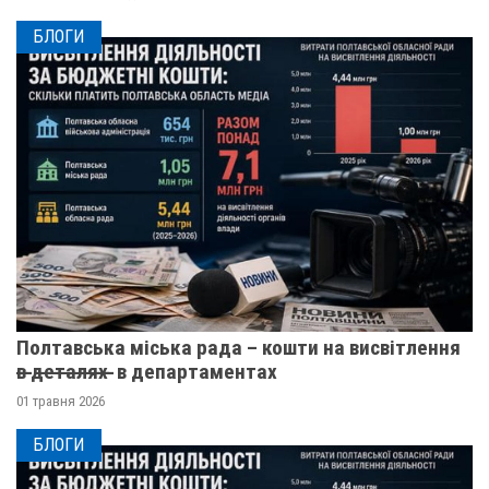
БЛОГИ
Полтавська міська рада – кошти на висвітлення
в̶ ̶д̶е̶т̶а̶л̶я̶х̶ ̶ в департаментах
01 травня 2026
БЛОГИ