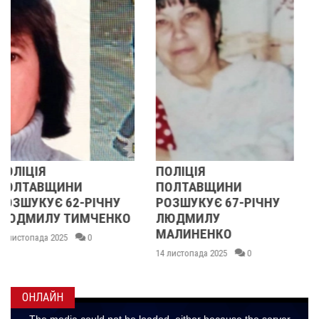
ПОЛІЦІЯ
У ПОЛТАВСЬКІЙ
ПОЛТАВЩИНИ
ОБЛАСТІ
РОЗШУКУЄ 67-РІЧНУ
РОЗШУКУЮТЬ 62-
О
ЛЮДМИЛУ
РІЧНУ ЗОЮ ГРАКОВУ
МАЛИНЕНКО
14 листопада 2025
0
14 листопада 2025
0
ОНЛАЙН