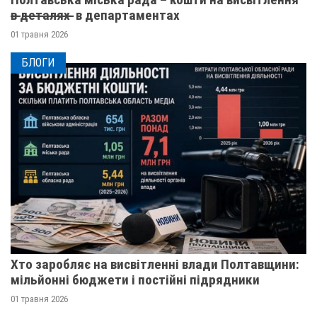
в̶ ̶д̶е̶т̶а̶л̶я̶х̶ ̶ в департаментах
01 травня 2026
БЛОГИ
Хто заробляє на висвітленні влади Полтавщини:
мільйонні бюджети і постійні підрядники
01 травня 2026