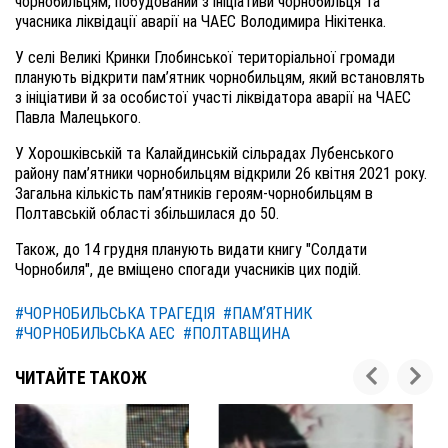
чорнобильцям, побудований з ініціативи чорнобильця та
учасника ліквідації аварії на ЧАЕС Володимира Нікітенка.
У селі Великі Кринки Глобинської територіальної громади
планують відкрити пам’ятник чорнобильцям, який встановлять
з ініціативи й за особистої участі ліквідатора аварії на ЧАЕС
Павла Малецького.
У Хорошківській та Калайдинській сільрадах Лубенського
району пам’ятники чорнобильцям відкрили 26 квітня 2021 року.
З
агальна кількість пам’ятників героям-чорнобильцям в
Полтавській області збільшилася до 50.
Також
,
до 14 грудня
планують
вида
ти
книг
у
"Солдати
Чорнобиля", де вміщено спогади учасників цих подій.
#ЧОРНОБИЛЬСЬКА ТРАГЕДІЯ
#ПАМʼЯТНИК
#ЧОРНОБИЛЬСЬКА АЕС
#ПОЛТАВЩИНА
ЧИТАЙТЕ ТАКОЖ