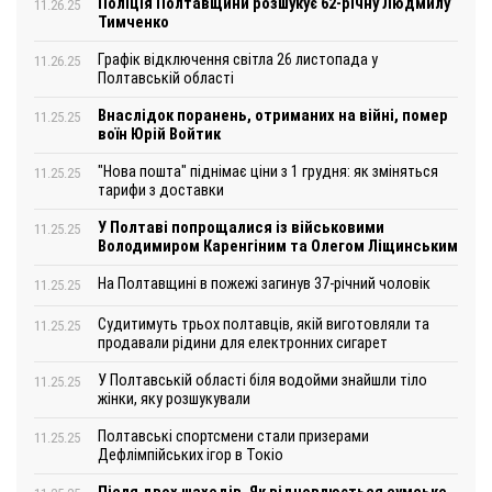
Поліція Полтавщини розшукує 62-річну Людмилу
11.26.25
Тимченко
Графік відключення світла 26 листопада у
11.26.25
Полтавській області
Внаслідок поранень, отриманих на війні, помер
11.25.25
воїн Юрій Войтик
"Нова пошта" піднімає ціни з 1 грудня: як зміняться
11.25.25
тарифи з доставки
У Полтаві попрощалися із військовими
11.25.25
Володимиром Каренгіним та Олегом Ліщинським
На Полтавщині в пожежі загинув 37-річний чоловік
11.25.25
Судитимуть трьох полтавців, якій виготовляли та
11.25.25
продавали рідини для електронних сигарет
У Полтавській області біля водойми знайшли тіло
11.25.25
жінки, яку розшукували
Полтавські спортсмени стали призерами
11.25.25
Дефлімпійських ігор в Токіо