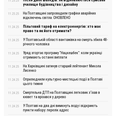
Після двох шахедів. Як відновлюється сумське
11.25.25
училище будівництва і дизайну
На Полтавщині запровадили графіки аварійних
11.25.25
відключень світла. ОНОВЛЕНО
Пільговий тариф на електроенергію: хто має
11.24.25
право та як його отримати?
У Полтавській області вантажівка на смерть збила 48-
11.24.25
річного чоловіка
Уряд згортає програму "Нацкешбек": коли українці
11.24.25
отримають останні виплати
На Харківщині загинув старший лейтенант Микола
11.24.25
Лисенко
Оприлюднили культурно-мистецькі події в Полтаві
11.24.25
цього тижня
Смертельна ДТП на Полтавщині легковик з‘їхав в
11.24.25
кювет та врізався у дерево
У Полтаві на два дні вимкнуть воду і відкриють
11.24.25
пункти набору: перелік адрес