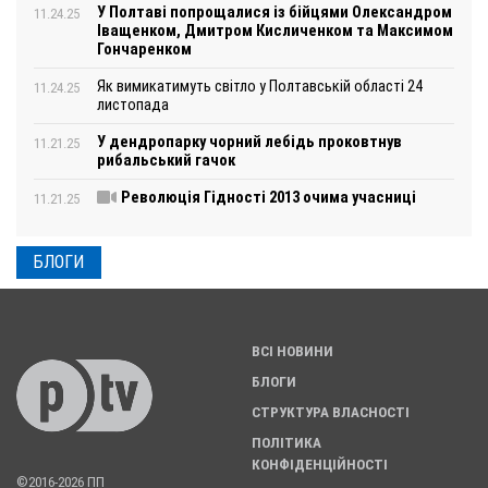
У Полтаві попрощалися із бійцями Олександром
11.24.25
Іващенком, Дмитром Кисличенком та Максимом
Гончаренком
Як вимикатимуть світло у Полтавській області 24
11.24.25
листопада
У дендропарку чорний лебідь проковтнув
11.21.25
рибальський гачок
Революція Гідності 2013 очима учасниці
11.21.25
БЛОГИ
ВСІ НОВИНИ
БЛОГИ
СТРУКТУРА ВЛАСНОСТІ
ПОЛІТИКА
КОНФІДЕНЦІЙНОСТІ
©2016-2026 ПП