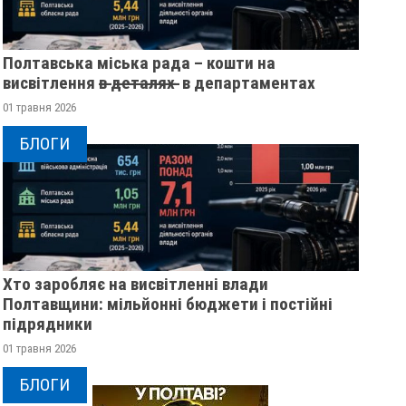
Полтавська міська рада – кошти на
висвітлення в̶ ̶д̶е̶т̶а̶л̶я̶х̶ ̶ в департаментах
01 травня 2026
БЛОГИ
Хто заробляє на висвітленні влади
Полтавщини: мільйонні бюджети і постійні
підрядники
01 травня 2026
БЛОГИ