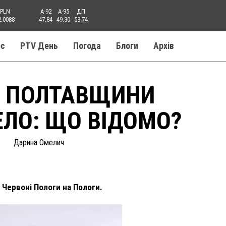
PLN
A-92
A-95
ДП
2.0088
47.84
49.30
53.74
ос
PTV День
Погода
Блоги
Aрхів
Д ПОЛТАВЩИНИ
ЛО: ЩО ВІДОМО?
Дарина Омелич
Червоні Пологи на Пологи.