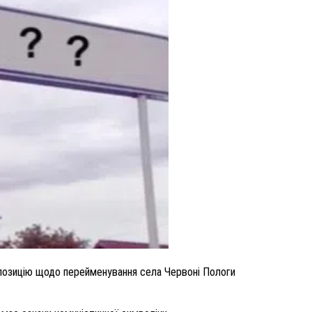
ВНАСЛІДОК ПОРАНЕНЬ, ОТРИМАНИХ НА ВІЙНІ,
ПОМЕР ВОЇН ЮРІЙ ВОЙТИК
25 листопада 2025
0
позицію щодо перейменування села Червоні Пологи