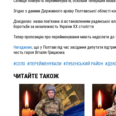
Селище планують перейменувати, оскільки теперішня назва 
Згідно з даними Державного архіву Полтавської області ко
Довідково:
назва пов’язана зі встановленням радянської вл
боротьби за незалежність України XX століття
Тепер пропозицію про перейменування мають надіслати до 
Нагадаємо,
що у Полтаві під час засідання депутати підт
честь героя Віталія Грицаєнка.
#СЕЛО
#ПЕРЕЙМЕНУВАЛИ
#ЛУБЕНСЬКИЙ РАЙОН
#ДЕК
ЧИТАЙТЕ ТАКОЖ