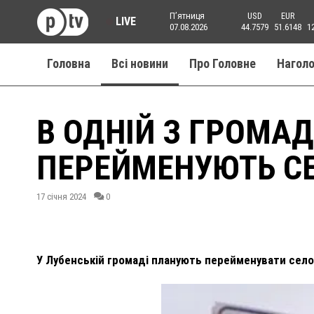
Пʼятниця
USD
EUR
LIVE
07.08.2026
44.7579
51.6148
1
Головна
Всі новини
Про Головне
Нагол
В ОДНІЙ З ГРОМА
ПЕРЕЙМЕНУЮТЬ СЕ
17 січня 2024
0
У Лубенській громаді планують перейменувати село 