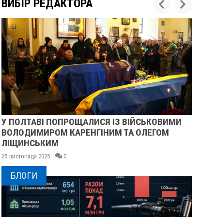
ВИБІР РЕДАКТОРА
У ПОЛТАВІ ПОПРОЩАЛИСЯ ІЗ ВІЙСЬКОВИМИ
ПІ
ВОЛОДИМИРОМ КАРЕНГІНИМ ТА ОЛЕГОМ
СУ
ЛІЩИНСЬКИМ
25 
25 листопада 2025
0
БЛОГИ