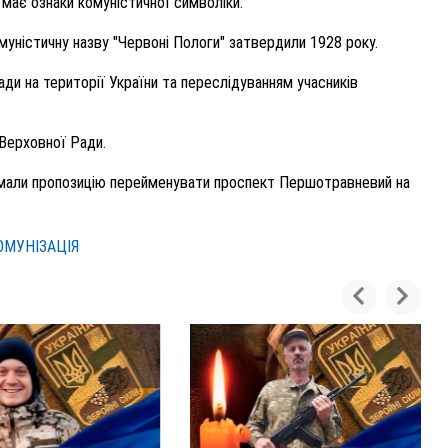
має ознаки комуністичної символіки.
муністичну назву "Червоні Пологи" затвердили 1928 року.
ади на території України та переслідуванням учасників
Верховної Ради.
римали пропозицію перейменувати проспект Першотравневий на
ОМУНІЗАЦІЯ