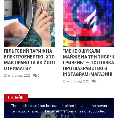
АРИФ НА
“МЕНЕ ОШУКАЛИ
СТАРТУВАЛА
ГІЮ: ХТО
МАЙЖЕ НА ТРИ ТИСЯЧІ
ПІДТРИМКА":
А ЯК ЙОГО
ГРИВЕНЬ” — ПОЛТАВКА
МОЖУТЬ ПО
ПРО ШАХРАЙСТВО В
ЗАЯВКИ У ДІЇ
INSTAGRAM-МАГАЗИНІ
ОТРИМАННЯ 1
0
20 листопада 2025
0
17 листопада 2025
ОНЛАЙН