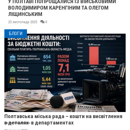
У ПОЛТАВІ ПОПРОЩАЛИСЯ ІЗ ВІЙСЬКОВИМИ
ВОЛОДИМИРОМ КАРЕНГІНИМ ТА ОЛЕГОМ
ЛІЩИНСЬКИМ
25 листопада 2025
0
БЛОГИ
Полтавська міська рада – кошти на висвітлення
в̶ ̶д̶е̶т̶а̶л̶я̶х̶ ̶ в департаментах