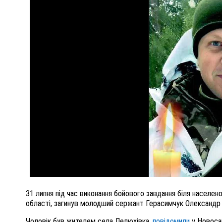
ПОЛІЦІЯ ПОЛТАВЩИНИ РОЗШУКУЄ 62-РІЧНУ
ЛЮДМИЛУ ТИМЧЕНКО
ОМ
26 листопада 2025
0
31 липня під час виконання бойового завдання біля населен
області, загинув молодший сержант Герасимчук Олександр
Чоловік був жителем села Лелюхівка,
повідомили
у Новоса