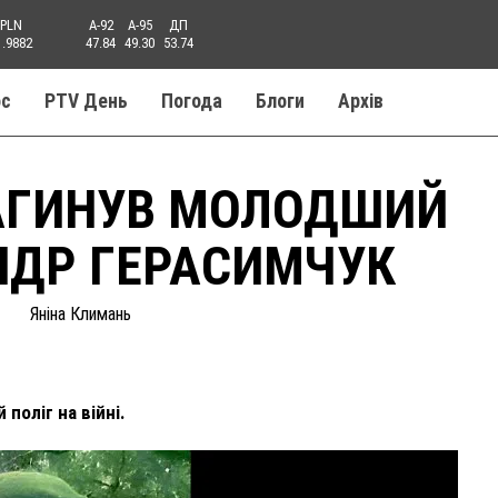
PLN
A-92
A-95
ДП
1.9882
47.84
49.30
53.74
ос
PTV День
Погода
Блоги
Aрхів
ЗАГИНУВ МОЛОДШИЙ
НДР ГЕРАСИМЧУК
Яніна Климань
поліг на війні.