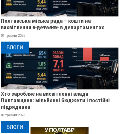
Полтавська міська рада – кошти на
висвітлення в̶ ̶д̶е̶т̶а̶л̶я̶х̶ ̶ в департаментах
01 травня 2026
БЛОГИ
Хто заробляє на висвітленні влади
Полтавщини: мільйонні бюджети і постійні
підрядники
01 травня 2026
1000 ТІЛ: УКРАЇНА ОТРИМАЛА
РОСІЙСЬКИ ДРОН “
РЕПАТРІЙОВАНІ ОСТАНКИ
БЛОГИ
ЙМОВІРНО ВПАВ У 