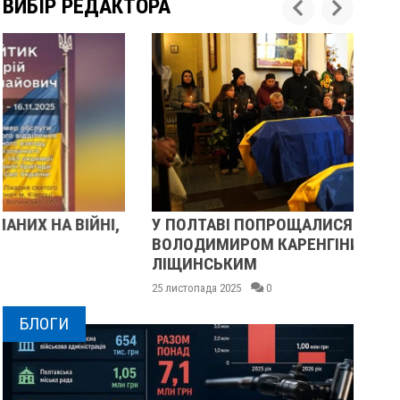
ВИБІР РЕДАКТОРА
У ПОЛТАВІ ПОПРОЩАЛИСЯ ІЗ ВІЙСЬКОВИМИ
П
ВОЛОДИМИРОМ КАРЕНГІНИМ ТА ОЛЕГОМ
С
ЛІЩИНСЬКИМ
25 
25 листопада 2025
0
БЛОГИ