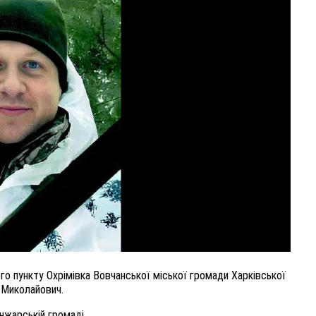
ВНАСЛІДОК ПОРАНЕНЬ, ОТРИМАНИХ НА ВІЙНІ,
ПОМЕР ВОЇН ЮРІЙ ВОЙТИК
25 листопада 2025
0
ого пункту Охрімівка Вовчанської міської громади Харківської
 Миколайович.
нжарській громаді.