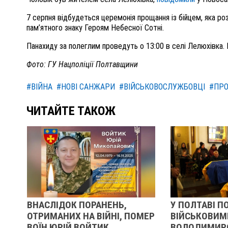
7 серпня відбудеться церемонія прощання із бійцем, яка ро
пам’ятного знаку Героям Небесної Сотні.
Панахиду за полеглим провед
уть
о 13
:
00
в
с
елі
Лелюхівка. 
Фото: ГУ Нацполіції Полтавщини
#ВІЙНА
#НОВІ САНЖАРИ
#ВІЙСЬКОВОСЛУЖБОВЦІ
#ПР
ЧИТАЙТЕ ТАКОЖ
ВНАСЛІДОК ПОРАНЕНЬ,
У ПОЛТАВІ П
Ь
ОТРИМАНИХ НА ВІЙНІ, ПОМЕР
ВІЙСЬКОВИМ
ВОЇН ЮРІЙ ВОЙТИК
ВОЛОДИМИР