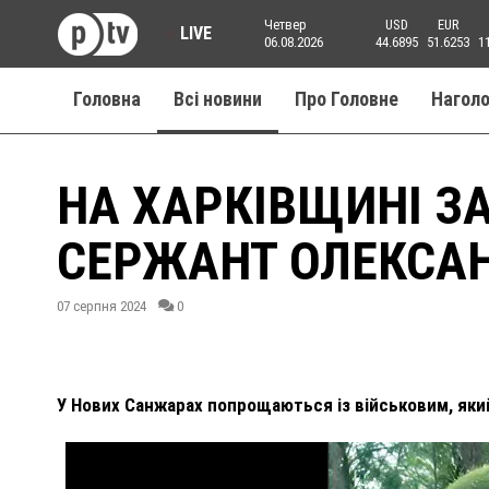
Четвер
USD
EUR
LIVE
06.08.2026
44.6895
51.6253
1
Головна
Всі новини
Про Головне
Нагол
НА ХАРКІВЩИНІ 
СЕРЖАНТ ОЛЕКСА
07 серпня 2024
0
У Нових Санжарах попрощаються із військовим, який 