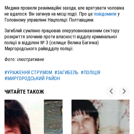
Медики провели реанімаційні заходи, але врятувати чоловіка
не вдалося. Він загинув на місці події. Про це
повідомили
у
Головному управлінні Нацполіції Полтавщини.
Загиблий сумлінно працював оперуповноваженим сектору
розкриття злочинів проти власності відділу кримінальної
поліції в відділені № 3 (селище Велика Багачка)
Миргородського райвідділу поліції.
Фото: ілюстративне
#УРАЖЕННЯ СТРУМОМ
#ЗАГИБЕЛЬ
#ПОЛІЦІЯ
#МИРГОРОДСЬКИЙ РАЙОН
ЧИТАЙТЕ ТАКОЖ