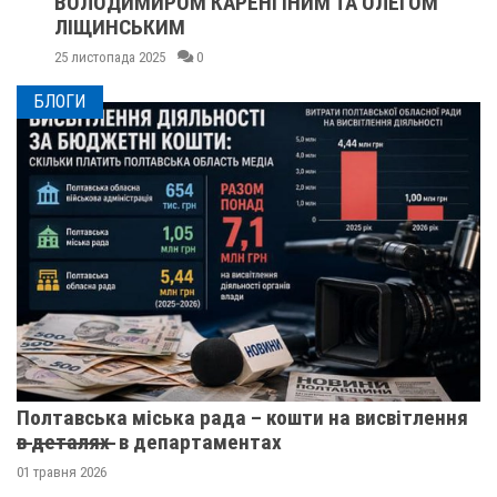
ВОЛОДИМИРОМ КАРЕНГІНИМ ТА ОЛЕГОМ
ЛІЩИНСЬКИМ
25 листопада 2025
0
БЛОГИ
Полтавська міська рада – кошти на висвітлення
в̶ ̶д̶е̶т̶а̶л̶я̶х̶ ̶ в департаментах
01 травня 2026