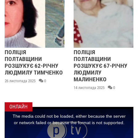
ЦІЯ
ПОЛІЦІЯ
У ПО
ТАВЩИНИ
ПОЛТАВЩИНИ
ОБЛ
УКУЄ 62-РІЧНУ
РОЗШУКУЄ 67-РІЧНУ
РОЗ
МИЛУ ТИМЧЕНКО
ЛЮДМИЛУ
РІЧН
МАЛИНЕНКО
опада 2025
0
14 лист
14 листопада 2025
0
ОНЛАЙН