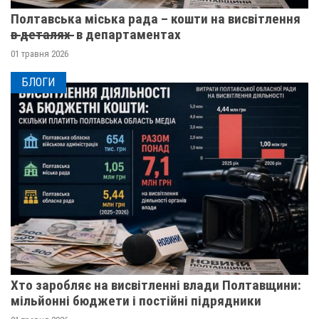
Полтавська міська рада – кошти на висвітлення
в̶ ̶д̶е̶т̶а̶л̶я̶х̶ ̶ в департаментах
01 травня 2026
БЛОГИ
Хто заробляє на висвітленні влади Полтавщини:
мільйонні бюджети і постійні підрядники