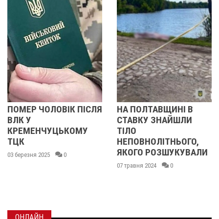
Р ЧОЛОВІК ПІСЛЯ
НА ПОЛТАВЩИНІ В
У ПО
У
СТАВКУ ЗНАЙШЛИ
ОБЛА
ЕНЧУЦЬКОМУ
ТІЛО
ТИЖД
НЕПОВНОЛІТНЬОГО,
ЗНАЙ
ЯКОГО РОЗШУКУВАЛИ
ХЛОП
ня 2025
0
ЗНИК
07 травня 2024
0
РИБО
22 квітн
ОНЛАЙН