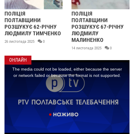
ПОЛІЦІЯ
У ПОЛТАВСЬКІЙ
ПОЛТАВЩИНИ
ОБЛАСТІ
ЧНУ
РОЗШУКУЄ 67-РІЧНУ
РОЗШУКУЮТЬ 62
ЕНКО
ЛЮДМИЛУ
РІЧНУ ЗОЮ ГРАК
МАЛИНЕНКО
14 листопада 2025
0
14 листопада 2025
0
ОНЛАЙН