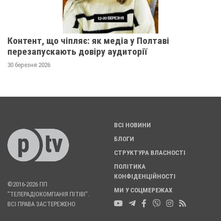
Контент, що чіпляє: як медіа у Полтаві
перезапускають довіру аудиторії
30 березня 2026
ВСІ НОВИНИ
БЛОГИ
СТРУКТУРА ВЛАСНОСТІ
ПОЛІТИКА
КОНФІДЕНЦІЙНОСТІ
©2016-2026 ПП
МИ У СОЦМЕРЕЖАХ
"ТЕЛЕРАДІОКОМПАНІЯ ПІТІВІ".
ВСІ ПРАВА ЗАСТЕРЕЖЕНО