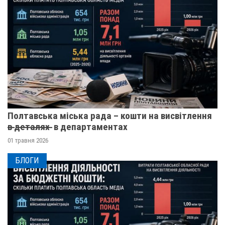
Полтавська міська рада – кошти на висвітлення
в̶ ̶д̶е̶т̶а̶л̶я̶х̶ ̶ в департаментах
01 травня 2026
БЛОГИ