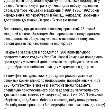
у дворі п’ятиповерхового будинку чоловік, який перебував у
стані сп’яніння, кинув гранату. Унаслідок вибуху поранення
отримали троє місцевих мешканців (1989, 1986, 1992 років
народження), які перебували в бесідці неподалік. Поранених
доставили до лікарні. Загрози їх життю немає.
Встановили, що до вчинення злочину причетний 28-річний
місцевий житель. За місцем його проживання слідчі провели
санкціонований обшук, під час якого виявили та вилучили
речові докази, які направили на експертизу.
Фігуранта затримали в порядку ст. 208 Кримінального
процесуального кодексу України. Наразі йому вже повідомили
про підозру у вчиненні двох злочинів та вирішують питання
щодо обрання запобіжного заходу – тримання під вартою.
За цим фактом здійснюють досудове розслідування за
ознаками кримінальних правопорушень, передбачених ч. 4 ст.
296 (Хуліганство, вчинене із застосуванням предмета,
спеціально пристосованого або заздалегідь заготовленого
для нанесення тілесних ушкоджень) та ч. 1 ст. 263 (Незаконне
зберігання, придбання бойових припасів, вибухових речовин
або вибухових пристроїв без передбаченого законом дозволу)