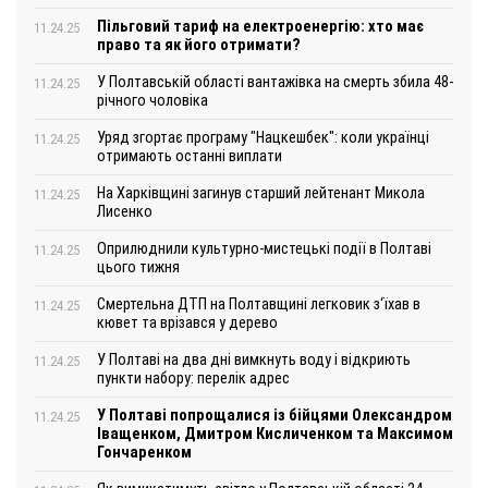
Пільговий тариф на електроенергію: хто має
11.24.25
право та як його отримати?
У Полтавській області вантажівка на смерть збила 48-
11.24.25
річного чоловіка
Уряд згортає програму "Нацкешбек": коли українці
11.24.25
отримають останні виплати
На Харківщині загинув старший лейтенант Микола
11.24.25
Лисенко
Оприлюднили культурно-мистецькі події в Полтаві
11.24.25
цього тижня
Смертельна ДТП на Полтавщині легковик з‘їхав в
11.24.25
кювет та врізався у дерево
У Полтаві на два дні вимкнуть воду і відкриють
11.24.25
пункти набору: перелік адрес
У Полтаві попрощалися із бійцями Олександром
11.24.25
Іващенком, Дмитром Кисличенком та Максимом
Гончаренком