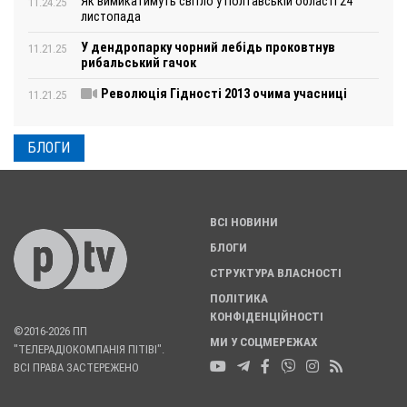
Як вимикатимуть світло у Полтавській області 24
11.24.25
листопада
У дендропарку чорний лебідь проковтнув
11.21.25
рибальський гачок
Революція Гідності 2013 очима учасниці
11.21.25
БЛОГИ
ВСІ НОВИНИ
БЛОГИ
СТРУКТУРА ВЛАСНОСТІ
ПОЛІТИКА
КОНФІДЕНЦІЙНОСТІ
©2016-2026 ПП
МИ У СОЦМЕРЕЖАХ
"ТЕЛЕРАДІОКОМПАНІЯ ПІТІВІ".
ВСІ ПРАВА ЗАСТЕРЕЖЕНО