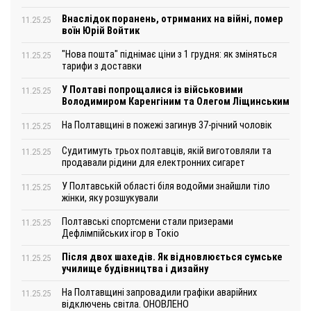
Внаслідок поранень, отриманих на війні, помер
11.25.25
воїн Юрій Войтик
"Нова пошта" піднімає ціни з 1 грудня: як зміняться
11.25.25
тарифи з доставки
У Полтаві попрощалися із військовими
11.25.25
Володимиром Каренгіним та Олегом Ліщинським
На Полтавщині в пожежі загинув 37-річний чоловік
11.25.25
Судитимуть трьох полтавців, якій виготовляли та
11.25.25
продавали рідини для електронних сигарет
У Полтавській області біля водойми знайшли тіло
11.25.25
жінки, яку розшукували
Полтавські спортсмени стали призерами
11.25.25
Дефлімпійських ігор в Токіо
Після двох шахедів. Як відновлюється сумське
11.25.25
училище будівництва і дизайну
На Полтавщині запровадили графіки аварійних
11.25.25
відключень світла. ОНОВЛЕНО