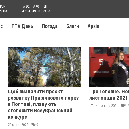
PLN
A-92
A-95
ДП
2.0088
47.84
49.30
53.74
ос
PTV День
Погода
Блоги
Aрхів
Щоб визначити проєкт
Про Головне. Но
розвитку Прирічкового парку
листопада 2021
в Полтаві, планують
17 листопада 2021
оголосити Всеукраїнський
конкурс
26 січня 2022
0