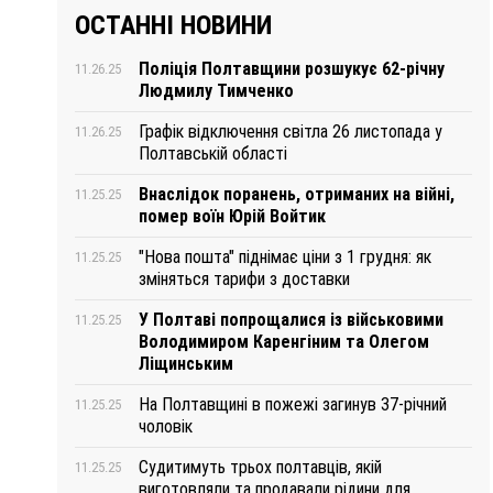
ОСТАННІ НОВИНИ
Поліція Полтавщини розшукує 62-річну
11.26.25
Людмилу Тимченко
Графік відключення світла 26 листопада у
11.26.25
Полтавській області
Внаслідок поранень, отриманих на війні,
11.25.25
помер воїн Юрій Войтик
"Нова пошта" піднімає ціни з 1 грудня: як
11.25.25
зміняться тарифи з доставки
У Полтаві попрощалися із військовими
11.25.25
Володимиром Каренгіним та Олегом
Ліщинським
На Полтавщині в пожежі загинув 37-річний
11.25.25
чоловік
Судитимуть трьох полтавців, якій
11.25.25
виготовляли та продавали рідини для