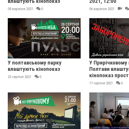
влаштують кінопоказ
2021, 12:00
09 вересня 2021
0
06 вересня 2021
У полтавському парку
У Прирічковому
влаштують кінопоказ
Полтави влашт
кінопоказ прост
25 серпня 2021
0
17 серпня 2021
0