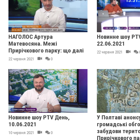
НАГОЛОС Артура
Новинне шоу PT
Матевосяна. Межі
22.06.2021
Прирічкового парку: що далі
22 червня 2021
22 червня 2021
0
Новинне шоу PTV День,
У Полтаві анонс
10.06.2021
громадські обг
забудови терито
10 червня 2021
0
Прирічкового па