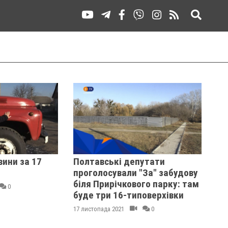
вини за 17
Полтавські депутати
проголосували "За" забудову
біля Прирічкового парку: там
0
буде три 16-типоверхівки
17 листопада 2021
0