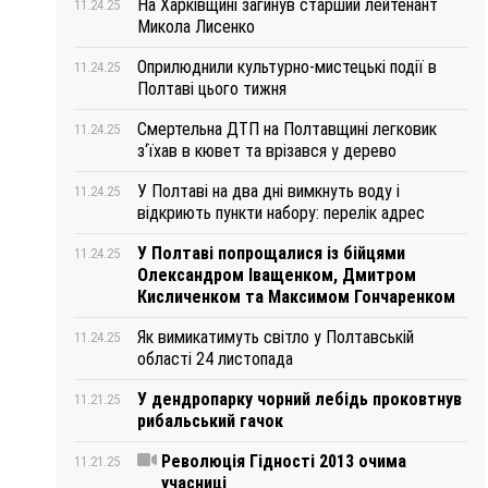
На Харківщині загинув старший лейтенант
11.24.25
Микола Лисенко
Оприлюднили культурно-мистецькі події в
11.24.25
Полтаві цього тижня
Смертельна ДТП на Полтавщині легковик
11.24.25
з‘їхав в кювет та врізався у дерево
У Полтаві на два дні вимкнуть воду і
11.24.25
відкриють пункти набору: перелік адрес
У Полтаві попрощалися із бійцями
11.24.25
Олександром Іващенком, Дмитром
Кисличенком та Максимом Гончаренком
Як вимикатимуть світло у Полтавській
11.24.25
області 24 листопада
У дендропарку чорний лебідь проковтнув
11.21.25
рибальський гачок
Революція Гідності 2013 очима
11.21.25
учасниці