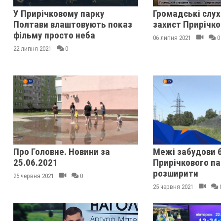
У Прирічковому парку
Громадські слух
Полтави влаштовують показ
захист Прирічко
фільму просто неба
06 липня 2021
0
22 липня 2021
0
Про Головне. Новини за
Межі забудови б
25.06.2021
Прирічкового п
розширити
25 червня 2021
0
25 червня 2021