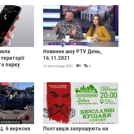
лила
Новинне шоу PTV День,
території
16.11.2021
го парку
16 листопада 2021
0
Ц. 6 вересня
Полтавців запрошують на