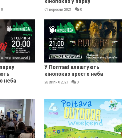
кінопоказ у парку
0
01 вересня 2021
0
 парку
У Полтаві влаштують
ують
кінопоказ просто неба
о неба
28 липня 2021
0