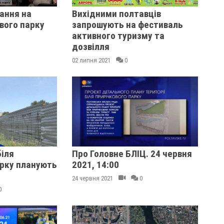
ання на
Вихідними полтавців
вого парку
запрошують на фестиваль
активного туризму та
дозвілля
02 липня 2021
0
іля
Про Головне БЛІЦ. 24 червня
арку планують
2021, 14:00
24 червня 2021
0
0