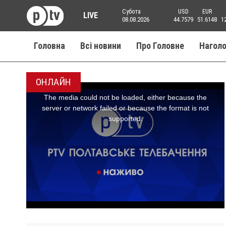
Субота
USD
EUR
LIVE
08.08.2026
44.7579
51.6148
1
Головна
Всі новини
Про Головне
Нагол
ОНЛАЙН