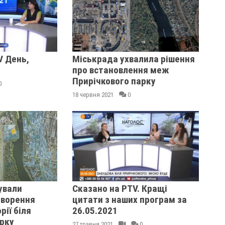
V День,
Міськрада ухвалила рішення
про встановлення меж
Прирічкового парку
0
18 червня 2021
0
ували
Сказано на PTV. Кращі
оворення
цитати з наших програм за
рії біля
26.05.2021
рку
27 травня 2021
0