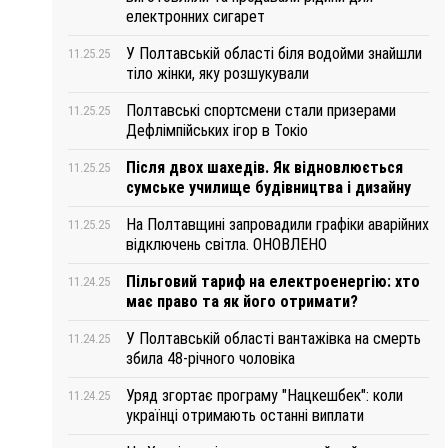
електронних сигарет
У Полтавській області біля водойми знайшли
11.25.25
тіло жінки, яку розшукували
Полтавські спортсмени стали призерами
11.25.25
Дефлімпійських ігор в Токіо
Після двох шахедів. Як відновлюється
11.25.25
сумське училище будівництва і дизайну
На Полтавщині запровадили графіки аварійних
11.25.25
відключень світла. ОНОВЛЕНО
Пільговий тариф на електроенергію: хто
11.24.25
має право та як його отримати?
У Полтавській області вантажівка на смерть
11.24.25
збила 48-річного чоловіка
Уряд згортає програму "Нацкешбек": коли
11.24.25
українці отримають останні виплати