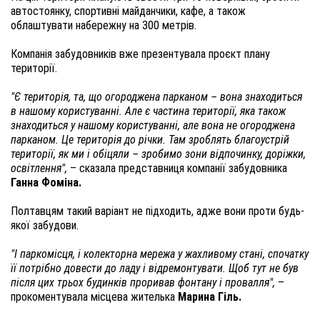
автостоянку, спортивні майданчики, кафе, а також
облаштувати набережну на 300 метрів.
Компанія забудовників вже презентувала проєкт плану
території.
"Є територія, та, що огороджена парканом – вона знаходиться
в нашому користуванні. Але є частина території, яка також
знаходиться у нашому користуванні, але вона не огороджена
парканом. Це територія до річки. Там зроблять благоустрій
території, як ми і обіцяли – зробимо зони відпочинку, доріжки,
освітлення",
– сказала представниця компанії забудовника
Ганна Фоміна.
Полтавцям такий варіант не підходить, адже вони проти будь-
якої забудови.
"І паркомісця, і колекторна мережа у жахливому стані, спочатку
її потрібно довести до ладу і відремонтувати. Щоб тут не був
після цих трьох будинків проривав фонтану і провалля",
–
прокоментувала місцева жителька
Марина Гіль.