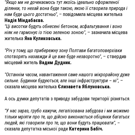
"Якщо ми не дочекаємось тут якоїсь ідеально оформленої
ділянки, то нехай вона буде такою, якою її створила природа і
нам буде цього достатньо"
, – повідомила місцева жителька
Надія Міндабаєва.
"Ці висотки будуть обнесені бетоном, асфальтування і воно
ніяк не гармонує із тією зеленою зоною"
, – зазначила місцева
жителька
Яна Куликовська.
"Річ у тому, що прибережну зону Полтави багатоповерхівки
спотворять назавжди й це вже буде незворотно"
, – ствердив
місцевий житель
Вадим Дудник.
"Останнім часом, навантаження саме нашого мікрорайону дуже
сильне. Будинки будуються, але інші інфраструктури – ні",
–
сказала місцева жителька
Єлизавета Яблуновська.
А ось думки депутатів з приводу забудови території різняться.
"У нас зараз, грубо кажучи, легалізована забудова і ми можемо
тільки мріяти про те, що дійсно виконається обіцянки багатьох
людей, які говорили про те, що вони будуть працювати", –
сказала депутатка міської ради
Катерина Бабіч.