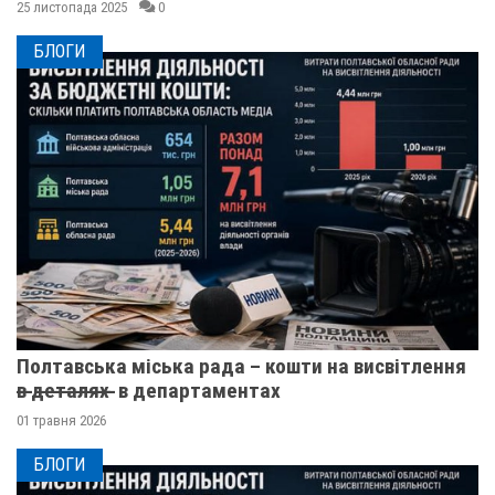
25 листопада 2025
0
БЛОГИ
Полтавська міська рада – кошти на висвітлення
в̶ ̶д̶е̶т̶а̶л̶я̶х̶ ̶ в департаментах
01 травня 2026
БЛОГИ