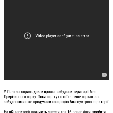
У Полтаві оприлюднили проєкт забудови території біля
Прирічкового парку. Поки, що тут стоїть лише паркан, але
забудовники вже продумали концепцію благоустрою території.
На цій території планують звести три 16-поверхівки, зробити