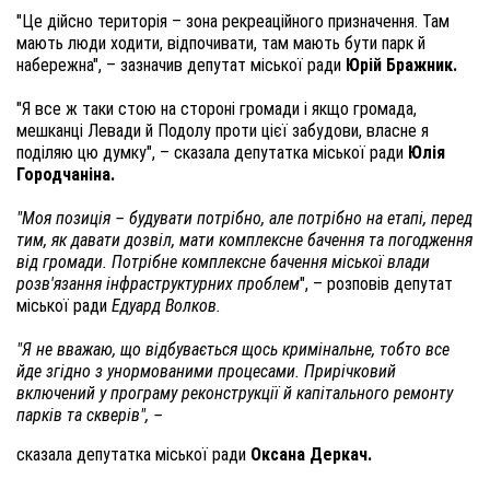
"Це дійсно територія – зона рекреаційного призначення. Там
мають люди ходити, відпочивати, там мають бути парк й
набережна", – зазначив депутат міської ради
Юрій Бражник.
"Я все ж таки стою на стороні громади і якщо громада,
мешканці Левади й Подолу проти цієї забудови, власне я
поділяю цю думку", – сказала депутатка міської ради
Юлія
Городчаніна.
"Моя позиція – будувати потрібно, але потрібно на етапі, перед
тим, як давати дозвіл, мати комплексне бачення та погодження
від громади. Потрібне комплексне бачення міської влади
розв'язання інфраструктурних проблем
", – розповів депутат
міської ради
Едуард Волков.
"Я не вважаю, що відбувається щось кримінальне, тобто все
йде згідно з унормованими процесами. Прирічковий
включений у програму реконструкції й капітального ремонту
парків та скверів", –
сказала депутатка міської ради
Оксана Деркач.