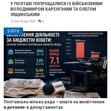
У ПОЛТАВІ ПОПРОЩАЛИСЯ ІЗ ВІЙСЬКОВИМИ
ВОЛОДИМИРОМ КАРЕНГІНИМ ТА ОЛЕГОМ
ЛІЩИНСЬКИМ
25 листопада 2025
0
БЛОГИ
Полтавська міська рада – кошти на висвітлення
в̶ ̶д̶е̶т̶а̶л̶я̶х̶ ̶ в департаментах