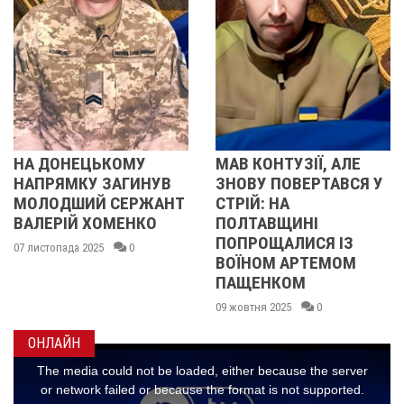
ЦЬКОМУ
МАВ КОНТУЗІЇ, АЛЕ
НА ХАРКІ
У ЗАГИНУВ
ЗНОВУ ПОВЕРТАВСЯ У
ЗАГИНУВ 
Й СЕРЖАНТ
СТРІЙ: НА
ПОЛТАВ
 ХОМЕНКО
ПОЛТАВЩИНІ
ОЛЕКСІЙ
ПОПРОЩАЛИСЯ ІЗ
025
0
09 жовтня 202
ВОЇНОМ АРТЕМОМ
ПАЩЕНКОМ
09 жовтня 2025
0
ОНЛАЙН