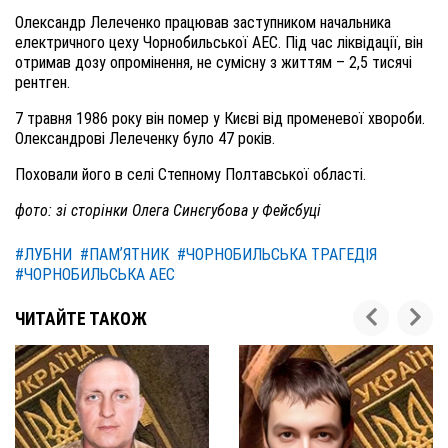
Олександр Лелеченко працював заступником начальника
електричного цеху Чорнобильської АЕС. Під час ліквідації, він
отримав дозу опромінення, не сумісну з життям – 2,5 тисячі
рентген.
7 травня 1986 року він помер у Києві від променевої хвороби.
Олександрові Лелеченку було 47 років.
Поховали його в селі Степному Полтавської області.
фото: зі сторінки Олега Синєгубова у Фейсбуці
#ЛУБНИ
#ПАМʼЯТНИК
#ЧОРНОБИЛЬСЬКА ТРАГЕДІЯ
#ЧОРНОБИЛЬСЬКА АЕС
ЧИТАЙТЕ ТАКОЖ