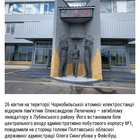
26 квітня на території Чорнобильської атомної електростанції
відкрили пам’ятник Олександрові Лелеченку – загиблому
ліквідатору з Лубенського району. Його встановили біля
центрального входу адміністративно-побутового корпусу №1,
повідомили на сторінці голови Полтавської обласної
державної адміністрації Олега Синєгубова у Фейсбуці.