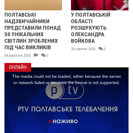
ТАВСЬКІ
У ПОЛТАВСЬКІЙ
ЕВ
ДЗВИЧАЙНИКИ
ОБЛАСТІ
ПОР
ДСТАВИЛИ ПОНАД
РОЗШУКУЮТЬ
БОЮ
УНІКАЛЬНИХ
ОЛЕКСАНДРА
ТАР
ТЛИН ЗРОБЛЕНИХ
ВОЙКОВА
ПО
 ЧАС ВИКЛИКІВ
28 серпня 2025
0
15 ли
ресня 2025
0
ОНЛАЙН