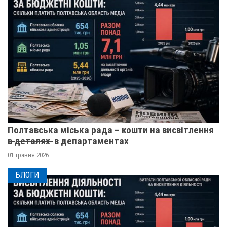
Полтавська міська рада – кошти на висвітлення
в̶ ̶д̶е̶т̶а̶л̶я̶х̶ ̶ в департаментах
01 травня 2026
БЛОГИ