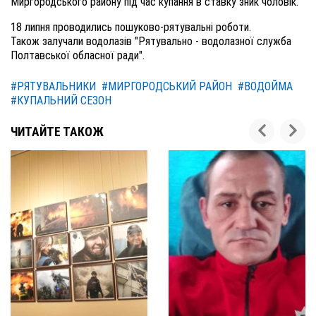
Миргородського району під час купання в ставку зник чоловік.
18 липня
проводились
пошуково-рятувальн
і
роботи.
Також
залучали
водолазів "Рятувально - водолазної служба
Полтавської обласної ради".
#РЯТУВАЛЬНИКИ
#МИРГОРОДСЬКИЙ РАЙОН
#ВОДОЙМА
#КУПАЛЬНИЙ СЕЗОН
ЧИТАЙТЕ ТАКОЖ