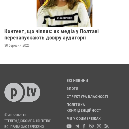
Контент, що чіпляє: як медіа у Полтаві
перезапускають довіру аудиторії
30 березня 2026
ВСІ НОВИНИ
БЛОГИ
СТРУКТУРА ВЛАСНОСТІ
ПОЛІТИКА
КОНФІДЕНЦІЙНОСТІ
©2016-2026 ПП
МИ У СОЦМЕРЕЖАХ
"ТЕЛЕРАДІОКОМПАНІЯ ПІТІВІ".
ВСІ ПРАВА ЗАСТЕРЕЖЕНО