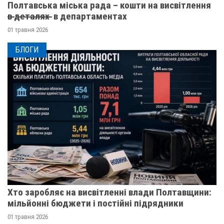
Полтавська міська рада – кошти на висвітлення
в̶ ̶д̶е̶т̶а̶л̶я̶х̶ ̶ в департаментах
01 травня 2026
БЛОГИ
Хто заробляє на висвітленні влади Полтавщини:
мільйонні бюджети і постійні підрядники
01 травня 2026