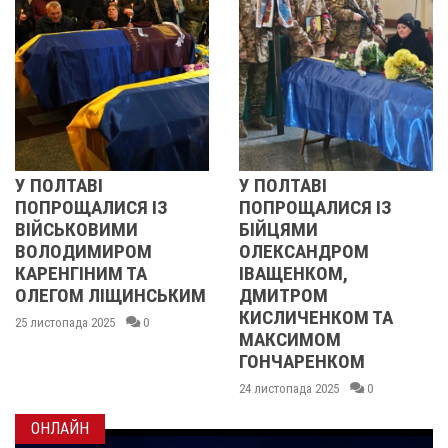
ТАВІ
У ПОЛТАВІ
РЕВОЛ
ЩАЛИСЯ ІЗ
ПОПРОЩАЛИСЯ ІЗ
2013 
ЬКОВИМИ
БІЙЦЯМИ
УЧАСН
ДИМИРОМ
ОЛЕКСАНДРОМ
21 листоп
ГІНИМ ТА
ІВАЩЕНКОМ,
ОМ ЛІЩИНСЬКИМ
ДМИТРОМ
КИСЛИЧЕНКОМ ТА
ада 2025
0
МАКСИМОМ
ГОНЧАРЕНКОМ
24 листопада 2025
0
ОНЛАЙН