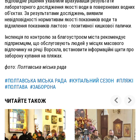
Відповідне рішення ухвалили врахувавши результати
лабораторного дослідження якості води в поверхневих водних
об’єктах. За результатами досліджень, виявили
невідповідності нормативам якості показників води та
відхилення показників лактозо - позитивної кишкової палички.
Інспекція по контролю за благоустроєм міста рекомендує
підприємцям, що обслуговують людей у місцях масового
відпочинку на річці Ворскла, встановити інформаційні щити про
заборону купання на пляжах.
фото: Полтавська міська рада
#ПОЛТАВСЬКА МІСЬКА РАДА
#КУПАЛЬНИЙ СЕЗОН
#ПЛЯЖІ
#ПОЛТАВА
#ЗАБОРОНА
ЧИТАЙТЕ ТАКОЖ