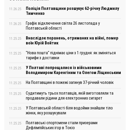
Поліція Полтавщини розшукує 62-річну Людмилу
11.26.25
Тимченко
Графік відключення світла 26 листопада у
11.26.25
Полтавській області
Внаслідок поранень, отриманих на війні, помер
11.25.25
воїн Юрій Войтик
"Нова пошта" піднімає ціни з 1 грудня: як зміняться
11.25.25
тарифи з доставки
У Полтаві попрощалися із військовими
11.25.25
Володимиром Каренгіним та Олегом Ліщинським
На Полтавщині в пожежі загинув 37-річний чоловік
11.25.25
Судитимуть трьох полтавців, якій виготовляли та
11.25.25
продавали рідини для електронних сигарет
У Полтавській області біля водойми знайшли тіло
11.25.25
жінки, яку розшукували
Полтавські спортсмени стали призерами
11.25.25
Дефлімпійських ігор в Токіо