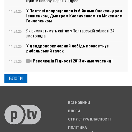
пункти набору: перелік адрес
У Полтаві попрощалися із бійцями Олександром
11.24.25
Іващенком, Дмитром Кисличенком та Максимом
Гончаренком
Як вимикатимуть світло у Полтавській області 24
11.24.25
листопада
У дендропарку чорний лебідь проковтнув
11.21.25
рибальський гачок
Революція Гідності 2013 очима учасниці
11.21.25
БЛОГИ
ВСІ НОВИНИ
БЛОГИ
СТРУКТУРА ВЛАСНОСТІ
ПОЛІТИКА