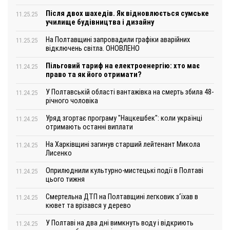
Після двох шахедів. Як відновлюється сумське
11.25.25
училище будівництва і дизайну
На Полтавщині запровадили графіки аварійних
11.25.25
відключень світла. ОНОВЛЕНО
Пільговий тариф на електроенергію: хто має
11.24.25
право та як його отримати?
У Полтавській області вантажівка на смерть збила 48-
11.24.25
річного чоловіка
Уряд згортає програму "Нацкешбек": коли українці
11.24.25
отримають останні виплати
На Харківщині загинув старший лейтенант Микола
11.24.25
Лисенко
Оприлюднили культурно-мистецькі події в Полтаві
11.24.25
цього тижня
Смертельна ДТП на Полтавщині легковик з‘їхав в
11.24.25
кювет та врізався у дерево
У Полтаві на два дні вимкнуть воду і відкриють
11.24.25