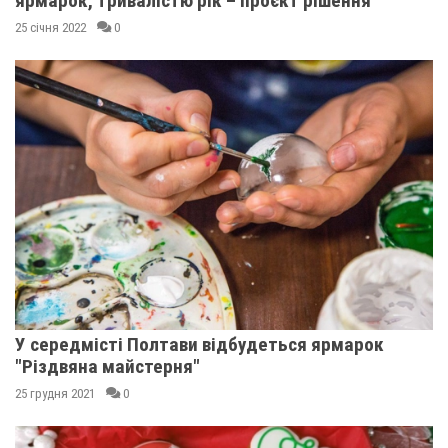
ярмарок, тривалістю рік – проєкт рішення
25 січня 2022
0
У середмісті Полтави відбудеться ярмарок
"Різдвяна майстерня"
25 грудня 2021
0