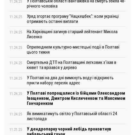
У Полтавській області вантажівка на смерть збила 48-
11.24.25
річного чоловіка
Уряд згортає програму "Нацкешбек": коли українці
11.24.25
отримають останні виплати
На Харківщині загинув старший лейтенант Микола
11.24.25
Лисенко
Оприлюднили культурно-мистецькі події в Полтаві
11.24.25
цього тижня
Смертельна ДТП на Полтавщині легковик з‘їхав в
11.24.25
кювет та врізався у дерево
У Полтаві на два дні вимкнуть воду і відкриють
11.24.25
пункти набору: перелік адрес
У Полтаві попрощалися із бійцями Олександром
11.24.25
Іващенком, Дмитром Кисличенком та Максимом
Гончаренком
Як вимикатимуть світло у Полтавській області 24
11.24.25
листопада
У дендропарку чорний лебідь проковтнув
11.21.25
рибальський гачок