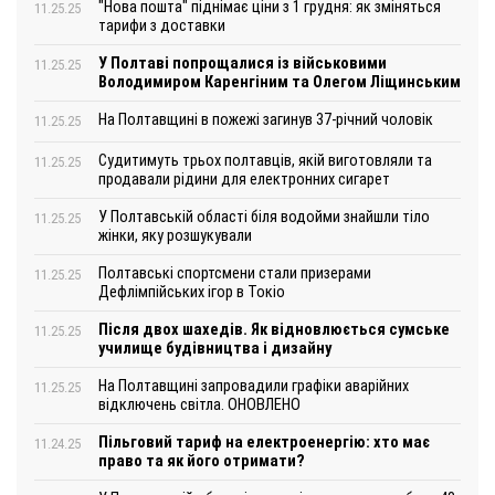
"Нова пошта" піднімає ціни з 1 грудня: як зміняться
11.25.25
тарифи з доставки
У Полтаві попрощалися із військовими
11.25.25
Володимиром Каренгіним та Олегом Ліщинським
На Полтавщині в пожежі загинув 37-річний чоловік
11.25.25
Судитимуть трьох полтавців, якій виготовляли та
11.25.25
продавали рідини для електронних сигарет
У Полтавській області біля водойми знайшли тіло
11.25.25
жінки, яку розшукували
Полтавські спортсмени стали призерами
11.25.25
Дефлімпійських ігор в Токіо
Після двох шахедів. Як відновлюється сумське
11.25.25
училище будівництва і дизайну
На Полтавщині запровадили графіки аварійних
11.25.25
відключень світла. ОНОВЛЕНО
Пільговий тариф на електроенергію: хто має
11.24.25
право та як його отримати?