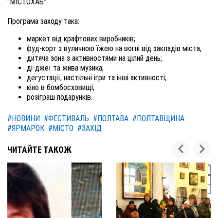
"МІСТОХАБ".
Програма заходу така:
маркет від крафтових виробників;
фуд-корт з вуличною їжею на вогні від закладів міста;
дитяча зона з активностями на цілий день;
ді-джеї та жива музика;
дегустації, настільні ігри та інші активності;
кіно в бомбосховищі;
розіграш подарунків.
#НОВИНИ
#ФЕСТИВАЛЬ
#ПОЛТАВА
#ПОЛТАВЩИНА
#ЯРМАРОК
#МІСТО
#ЗАХІД
ЧИТАЙТЕ ТАКОЖ