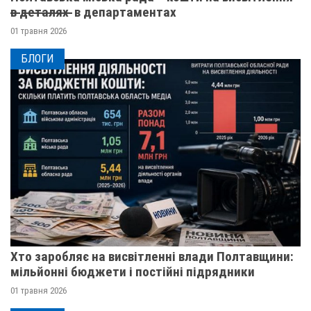
в̶ ̶д̶е̶т̶а̶л̶я̶х̶ ̶ в департаментах
01 травня 2026
БЛОГИ
Хто заробляє на висвітленні влади Полтавщини:
мільйонні бюджети і постійні підрядники
01 травня 2026