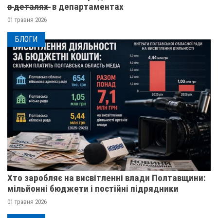
в̶ ̶д̶е̶т̶а̶л̶я̶х̶ ̶ в департаментах
01 травня 2026
БЛОГИ
Хто заробляє на висвітленні влади Полтавщини:
мільйонні бюджети і постійні підрядники
01 травня 2026