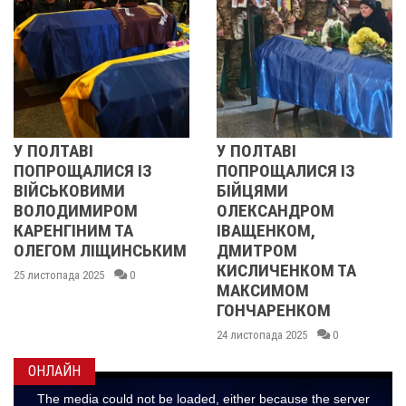
ЛТАВІ
У ПОЛТАВІ
РЕВО
ОЩАЛИСЯ ІЗ
ПОПРОЩАЛИСЯ ІЗ
2013
ЬКОВИМИ
БІЙЦЯМИ
УЧАС
ОДИМИРОМ
ОЛЕКСАНДРОМ
21 листо
НГІНИМ ТА
ІВАЩЕНКОМ,
ОМ ЛІЩИНСЬКИМ
ДМИТРОМ
КИСЛИЧЕНКОМ ТА
пада 2025
0
МАКСИМОМ
ГОНЧАРЕНКОМ
24 листопада 2025
0
ОНЛАЙН