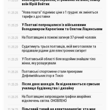
11.25.25
воїн Юрій Войтик
"Нова пошта" піднімає ціни з 1 грудня: як зміняться
11.25.25
тарифи з доставки
У Полтаві попрощалися із військовими
11.25.25
Володимиром Каренгіним та Олегом Ліщинським
На Полтавщині в пожежі загинув 37-річний чоловік
11.25.25
Судитимуть трьох полтавців, якій виготовляли та
11.25.25
продавали рідини для електронних сигарет
У Полтавській області біля водойми знайшли тіло
11.25.25
жінки, яку розшукували
Полтавські спортсмени стали призерами
11.25.25
Дефлімпійських ігор в Токіо
Після двох шахедів. Як відновлюється сумське
11.25.25
училище будівництва і дизайну
На Полтавщині запровадили графіки аварійних
11.25.25
відключень світла. ОНОВЛЕНО
Пільговий тариф на електроенергію: хто має
11.24.25