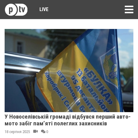
LIVE
У Новоселівській громаді відбувся перший авто-
мото забіг пам’яті полеглих захисників
18 серпня 2025
0