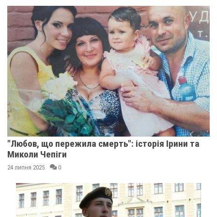
"Любов, що пережила смерть": історія Ірини та
Миколи Чепіги
24 липня 2025
0