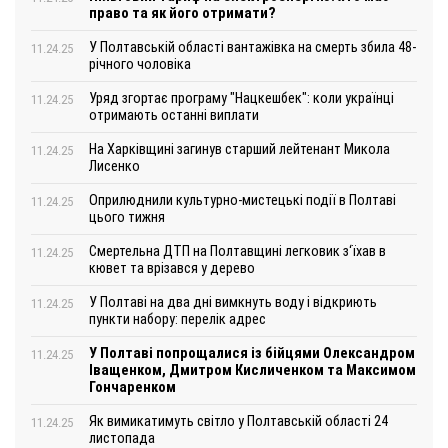
право та як його отримати?
У Полтавській області вантажівка на смерть збила 48-
11.24.25
річного чоловіка
Уряд згортає програму "Нацкешбек": коли українці
11.24.25
отримають останні виплати
На Харківщині загинув старший лейтенант Микола
11.24.25
Лисенко
Оприлюднили культурно-мистецькі події в Полтаві
11.24.25
цього тижня
Смертельна ДТП на Полтавщині легковик з‘їхав в
11.24.25
кювет та врізався у дерево
У Полтаві на два дні вимкнуть воду і відкриють
11.24.25
пункти набору: перелік адрес
У Полтаві попрощалися із бійцями Олександром
11.24.25
Іващенком, Дмитром Кисличенком та Максимом
Гончаренком
Як вимикатимуть світло у Полтавській області 24
11.24.25
листопада