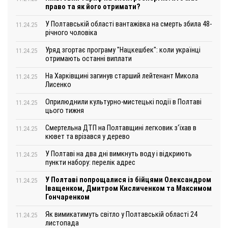
право та як його отримати?
У Полтавській області вантажівка на смерть збила 48-
11.24.25
річного чоловіка
Уряд згортає програму "Нацкешбек": коли українці
11.24.25
отримають останні виплати
На Харківщині загинув старший лейтенант Микола
11.24.25
Лисенко
Оприлюднили культурно-мистецькі події в Полтаві
11.24.25
цього тижня
Смертельна ДТП на Полтавщині легковик з‘їхав в
11.24.25
кювет та врізався у дерево
У Полтаві на два дні вимкнуть воду і відкриють
11.24.25
пункти набору: перелік адрес
У Полтаві попрощалися із бійцями Олександром
11.24.25
Іващенком, Дмитром Кисличенком та Максимом
Гончаренком
Як вимикатимуть світло у Полтавській області 24
11.24.25
листопада