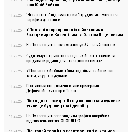
11.25.25
воїн Юрій Войтик
"Нова пошта" піднімає ціни з 1 грудня: як зміняться
11.25.25
тарифи з доставки
У Полтаві попрощалися із військовими
11.25.25
Володимиром Каренгіним та Олегом Ліщинським
На Полтавщині в пожежі загинув 37-річний чоловік
11.25.25
Судитимуть трьох полтавців, якій виготовляли та
11.25.25
продавали рідини для електронних сигарет
У Полтавській області біля водойми знайшли тіло
11.25.25
жінки, яку розшукували
Полтавські спортсмени стали призерами
11.25.25
Дефлімпійських ігор в Токіо
Після двох шахедів. Як відновлюється сумське
11.25.25
училище будівництва і дизайну
На Полтавщині запровадили графіки аварійних
11.25.25
відключень світла. ОНОВЛЕНО
Пільговий тариф на електроенергію: хто має
11.24.25