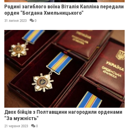
Родині загиблого воїна Віталія Капліна передали
орден "Богдана Хмельницького"
31 липня 2023
0
Двох бійців з Полтавщини нагородили орденами
"За мужність"
21 червня 2023
0