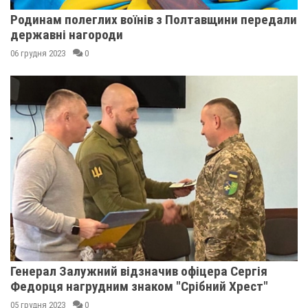
Родинам полеглих воїнів з Полтавщини передали
державні нагороди
06 грудня 2023
0
Генерал Залужний відзначив офіцера Сергія
Федорця нагрудним знаком "Срібний Хрест"
05 грудня 2023
0