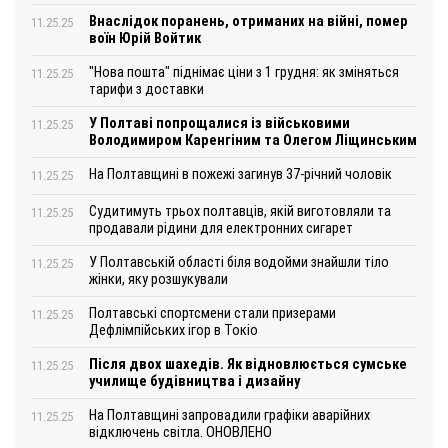
Внаслідок поранень, отриманих на війні, помер
11.25.25
воїн Юрій Войтик
"Нова пошта" піднімає ціни з 1 грудня: як зміняться
11.25.25
тарифи з доставки
У Полтаві попрощалися із військовими
11.25.25
Володимиром Каренгіним та Олегом Ліщинським
На Полтавщині в пожежі загинув 37-річний чоловік
11.25.25
Судитимуть трьох полтавців, якій виготовляли та
11.25.25
продавали рідини для електронних сигарет
У Полтавській області біля водойми знайшли тіло
11.25.25
жінки, яку розшукували
Полтавські спортсмени стали призерами
11.25.25
Дефлімпійських ігор в Токіо
Після двох шахедів. Як відновлюється сумське
11.25.25
училище будівництва і дизайну
На Полтавщині запровадили графіки аварійних
11.25.25
відключень світла. ОНОВЛЕНО