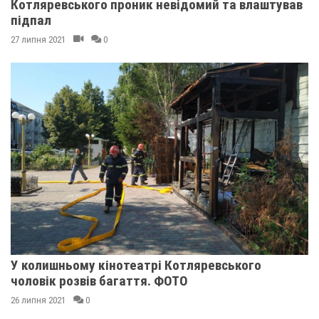
Котляревського проник невідомий та влаштував
підпал
27 липня 2021
0
У колишньому кінотеатрі Котляревського
чоловік розвів багаття. ФОТО
26 липня 2021
0