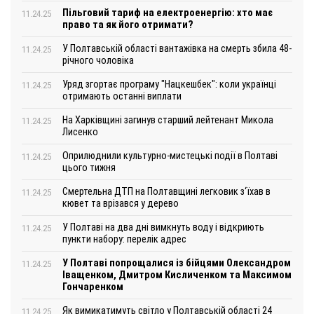
Пільговий тариф на електроенергію: хто має
11.24.25
право та як його отримати?
У Полтавській області вантажівка на смерть збила 48-
11.24.25
річного чоловіка
Уряд згортає програму "Нацкешбек": коли українці
11.24.25
отримають останні виплати
На Харківщині загинув старший лейтенант Микола
11.24.25
Лисенко
Оприлюднили культурно-мистецькі події в Полтаві
11.24.25
цього тижня
Смертельна ДТП на Полтавщині легковик з‘їхав в
11.24.25
кювет та врізався у дерево
У Полтаві на два дні вимкнуть воду і відкриють
11.24.25
пункти набору: перелік адрес
У Полтаві попрощалися із бійцями Олександром
11.24.25
Іващенком, Дмитром Кисличенком та Максимом
Гончаренком
Як вимикатимуть світло у Полтавській області 24
11.24.25