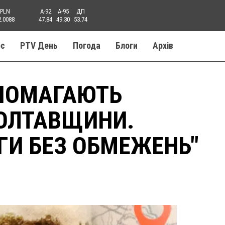
PLN
A-92
A-95
ДП
2.0088
47.84
49.30
53.74
ос
PTV День
Погода
Блоги
Aрхів
ОПОМАГАЮТЬ
ПОЛТАВЩИНИ.
ГИ БЕЗ ОБМЕЖЕНЬ"