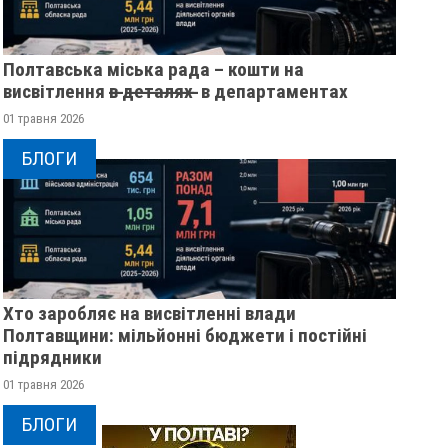
Полтавська міська рада – кошти на
висвітлення в̶ ̶д̶е̶т̶а̶л̶я̶х̶ ̶ в департаментах
01 травня 2026
БЛОГИ
Хто заробляє на висвітленні влади
Полтавщини: мільйонні бюджети і постійні
підрядники
01 травня 2026
БЛОГИ