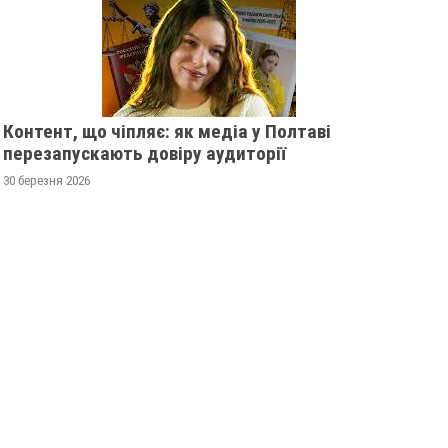
Контент, що чіпляє: як медіа у Полтаві
перезапускають довіру аудиторії
30 березня 2026
ЮК —
ВІЗУАЛЬНА ІСТОРІЯ
Н
СМОНАВТИКИ,
«ЕНЕЇДИ»: ЯК ХУДОЖНИКИ
2
ТЯ
ВТІЛЮВАЛИ БЕЗСМЕРТНИЙ
29
ВОЄ ІМ'Я
ТВІР КОТЛЯРЕВСЬКОГО
23 липня 2025
0