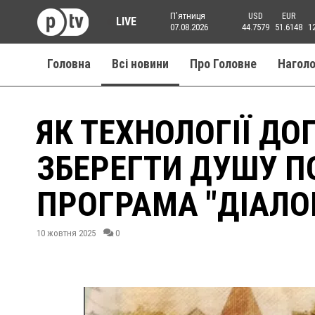
Пʼятниця
USD
EUR
LIVE
07.08.2026
44.7579
51.6148
1
Головна
Всі новини
Про Головне
Нагол
ЯК ТЕХНОЛОГІЇ Д
ЗБЕРЕГТИ ДУШУ 
ПРОГРАМА "ДІАЛО
10 жовтня 2025
0