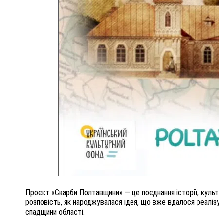
ПОЛІЦІЯ ПОЛТАВЩИНИ РОЗШУКУЄ 62-РІЧНУ
ЛЮДМИЛУ ТИМЧЕНКО
ОМ
26 листопада 2025
0
Проєкт «Скарби Полтавщини» — це поєднання історії, культ
розповість, як народжувалася ідея, що вже вдалося реалі
спадщини області.