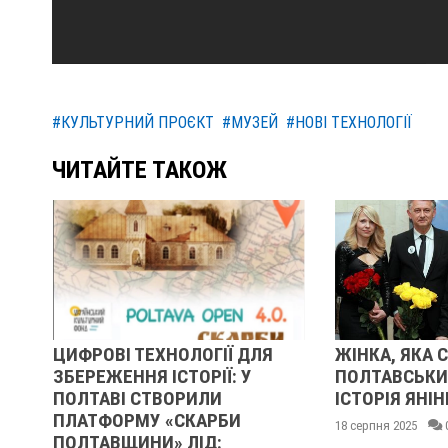
#КУЛЬТУРНИЙ ПРОЄКТ
#МУЗЕЙ
#НОВІ ТЕХНОЛОГІЇ
ЧИТАЙТЕ ТАКОЖ
 ТЕХНОЛОГІЇ ДЛЯ
ЖІНКА, ЯКА СТВОРИЛА
НЯ ІСТОРІЇ: У
ПОЛТАВСЬКИЙ ДЕНДРОПАРК
 СТВОРИЛИ
ІСТОРІЯ ЯНІНИ ЯЦЕНКО
МУ «СКАРБИ
18 серпня 2025
0
ИНИ» ЛІД: