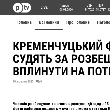
Четвер
USD
EUR
LIVE
06.08.2026
44.7626
51.6717
1
Головна
Всі новини
Про Головне
Нагол
КРЕМЕНЧУЦЬКИЙ Ф
СУДЯТЬ ЗА РОЗБЕ
ВПЛИНУТИ НА ПОТ
10 жовтня 2025
0
Чоловік розбещував та вчиняв розпусні дії щодо 13
фотографа розглядають у суді за сімома статтями К