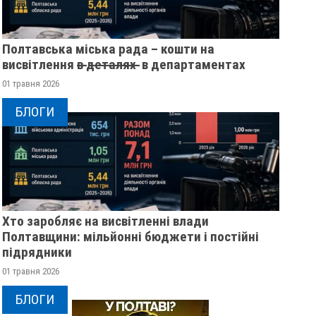
Полтавська міська рада – кошти на
висвітлення в̶ ̶д̶е̶т̶а̶л̶я̶х̶ ̶ в департаментах
01 травня 2026
БЛОГИ
Хто заробляє на висвітленні влади
Полтавщини: мільйонні бюджети і постійні
підрядники
01 травня 2026
БЛОГИ