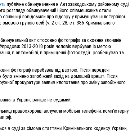
ють
публічне обвинувачення в Автозаводському районному суді
го розгляду обвинувачений і його співмешканка стали
о спільниці повідомили про підозру у примушуванні потерпілої
 змовою групою осіб (ч. 2 ст. 28, ст. 386 Кримінального
обвинувальний акт стосовно фотографа за скоєння злочинів
 Упродовж 2013-2018 років чоловік вербував із метою
вання, в автомобілі, в приміщенні фотостудії розбещував та
енні фотограф перебував під вартою. Після передачі
 було змінено запобіжний захід на домашній арешт. Після
кружної прокуратури заявив клопотання про зміну запобіжного
вання в Україні, раніше не судимий.
льниці правоохоронці вилучили мобільні телефони, комп’ютерну
ил рф.
ся в суді за сімома статтями Кримінального кодексу України,