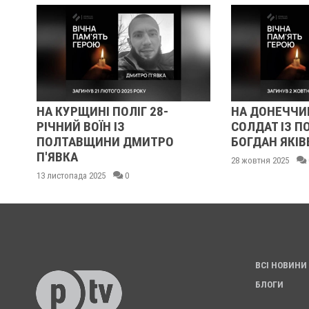
НА КУРЩИНІ ПОЛІГ 28-
НА ДОНЕЧЧИНІ ЗАГ
РІЧНИЙ ВОЇН ІЗ
СОЛДАТ ІЗ ПОЛТА
ПОЛТАВЩИНИ ДМИТРО
БОГДАН ЯКІВЕЦЬ
П'ЯВКА
28 жовтня 2025
0
13 листопада 2025
0
ВСІ НОВИНИ
БЛОГИ