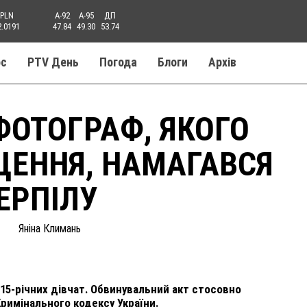
PLN
A-92
A-95
ДП
2.0191
47.84
49.30
53.74
ос
PTV День
Погода
Блоги
Aрхів
ОТОГРАФ, ЯКОГО
ЩЕННЯ, НАМАГАВСЯ
ЕРПІЛУ
Яніна Климань
-15-річних дівчат. Обвинувальний акт стосовно
римінального кодексу України.