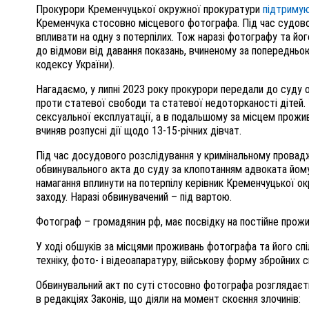
Прокурори Кременчуцької окружної прокуратури
підтриму
Кременчука стосовно місцевого фотографа. Під час судово
впливати на одну з потерпілих. Тож наразі фотографу та йог
до відмови від давання показань, вчиненому за попередньою
кодексу України).
Нагадаємо, у липні 2023 року прокурори передали до суду 
проти статевої свободи та статевої недоторканості дітей.
сексуальної експлуатації, а в подальшому за місцем прожи
вчиняв розпусні дії щодо 13-15-річних дівчат.
Під час досудового розслідування у кримінальному провадж
обвинувального акта до суду за клопотанням адвоката йому
намагання вплинути на потерпілу керівник Кременчуцької о
заходу. Наразі обвинувачений – під вартою.
Фотограф – громадянин рф, має посвідку на постійне прожи
У ході обшуків за місцями проживань фотографа та його спі
техніку, фото- і відеоапаратуру, військову форму збройних с
Обвинувальний акт по суті стосовно фотографа розглядаєть
в редакціях Законів, що діяли на момент скоєння злочинів: