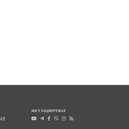
ТСМЕН З ПОЛТАВЩИНИ
НА ДОНЕЧЧИНІ ЗАГИНУВ 
НОВИВ СВІТОВИЙ
ІЗ ПОЛТАВЩИНИ ОЛЕКСІ
Д НА ЧЕМПІОНАТІ
ОДЕЙЧУК
06 жовтня 2025
0
я 2025
0
МИ У СОЦМЕРЕЖАХ
ЛАВ