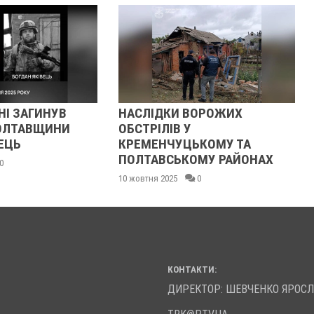
ИНУВ
НАСЛІДКИ ВОРОЖИХ
СПОР
ВЩИНИ
ОБСТРІЛІВ У
ВСТА
КРЕМЕНЧУЦЬКОМУ ТА
РЕКОР
ПОЛТАВСЬКОМУ РАЙОНАХ
СВІТУ
10 жовтня 2025
0
06 жовтн
КОНТАКТИ:
ДИРЕКТОР: ШЕВЧЕНКО ЯРОС