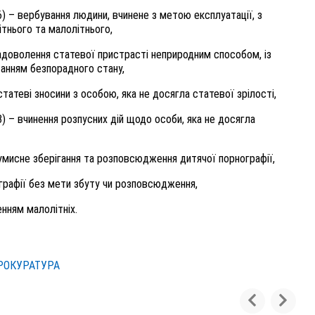
006) – вербування людини, вчинене з метою експлуатації, з
тнього та малолітнього,
– задоволення статевої пристрасті неприродним способом, із
танням безпорадного стану,
 статеві зносини з особою, яка не досягла статевої зрілості,
008) – вчинення розпусних дій щодо особи, яка не досягла
 – умисне зберігання та розповсюдження дитячої порнографії,
нографії без мети збуту чи розповсюдження,
енням малолітніх.
РОКУРАТУРА