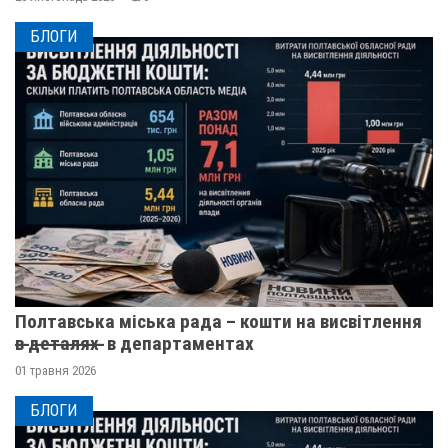
БЛОГИ
Полтавська міська рада – кошти на висвітлення
в̶ ̶д̶е̶т̶а̶л̶я̶х̶ ̶ в департаментах
01 травня 2026
БЛОГИ