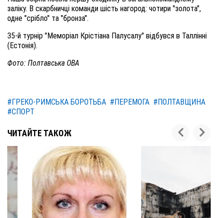
заліку. В скарбничці команди шість нагород: чотири "золота",
одне "срібло" та "бронза".
35-й турнір "Меморіал Крістіана Палусалу" відбувся в Таллінні
(Естонія).
Фото: Полтавська ОВА
#ГРЕКО-РИМСЬКА БОРОТЬБА
#ПЕРЕМОГА
#ПОЛТАВЩИНА
#СПОРТ
ЧИТАЙТЕ ТАКОЖ