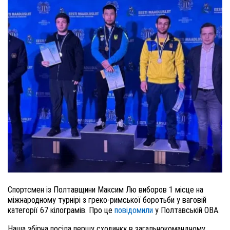
Спортсмен із Полтавщини Максим Лю виборов 1 місце на
міжнародному турнірі з греко-римської боротьби у ваговій
категорії 67 кілограмів. Про це
повідомили
у Полтавській ОВА.
Наша збірна посіла першу сходинку в загальнокомандному