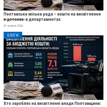
Полтавська міська рада – кошти на висвітлення
в̶ ̶д̶е̶т̶а̶л̶я̶х̶ ̶ в департаментах
01 травня 2026
БЛОГИ
Хто заробляє на висвітленні влади Полтавщини: