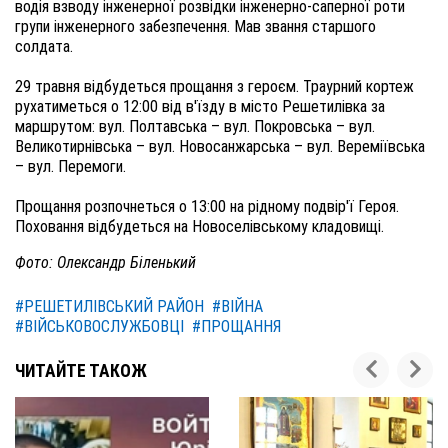
водія взводу інженерної розвідки інженерно-саперної роти
групи інженерного забезпечення. Мав звання старшого
солдата.
29 травня відбудеться прощання з героєм. Траурний кортеж
рухатиметься о 12:00 від в'їзду в місто Решетилівка за
маршрутом: вул. Полтавська – вул. Покровська – вул.
Великотирнівська – вул. Новосанжарська – вул. Вереміївська
– вул. Перемоги.
Прощання розпочнеться о 13:00 на рідному подвір'ї Героя.
Поховання відбудеться на Новоселівському кладовищі.
Фото: Олександр Біленький
#РЕШЕТИЛІВСЬКИЙ РАЙОН
#ВІЙНА
#ВІЙСЬКОВОСЛУЖБОВЦІ
#ПРОЩАННЯ
ЧИТАЙТЕ ТАКОЖ