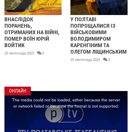
У ПОЛТАВІ
У ПОЛТАВІ
ПОПРОЩАЛИСЯ ІЗ
ПОПРОЩАЛИСЯ І
ЙНІ,
ВІЙСЬКОВИМИ
БІЙЦЯМИ
Й
ВОЛОДИМИРОМ
ОЛЕКСАНДРОМ
КАРЕНГІНИМ ТА
ІВАЩЕНКОМ,
ОЛЕГОМ ЛІЩИНСЬКИМ
ДМИТРОМ
КИСЛИЧЕНКОМ Т
25 листопада 2025
0
МАКСИМОМ
ГОНЧАРЕНКОМ
24 листопада 2025
0
ОНЛАЙН