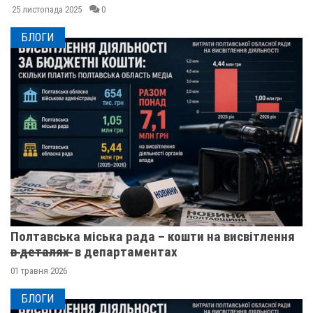
25 листопада 2025
0
БЛОГИ
Полтавська міська рада – кошти на висвітлення
в̶ ̶д̶е̶т̶а̶л̶я̶х̶ ̶ в департаментах
01 травня 2026
БЛОГИ