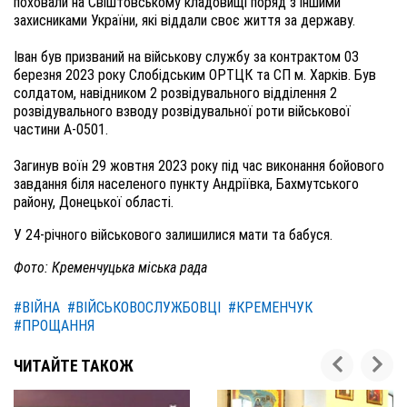
поховали на Свіштовському кладовищі поряд з іншими
захисниками України, які віддали своє життя за державу.
Іван був призваний на військову службу за контрактом 03
березня 2023 року Слобідським ОРТЦК та СП м. Харків. Був
солдатом, навідником 2 розвідувального відділення 2
розвідувального взводу розвідувальної роти військової
частини А-0501.
Загинув воїн 29 жовтня 2023 року під час виконання бойового
завдання біля населеного пункту Андріївка, Бахмутського
району, Донецької області.
У 24-річного військового залишилися мати та бабуся.
Фото: Кременчуцька міська рада
#ВІЙНА
#ВІЙСЬКОВОСЛУЖБОВЦІ
#КРЕМЕНЧУК
#ПРОЩАННЯ
ЧИТАЙТЕ ТАКОЖ