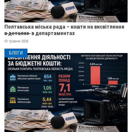
Полтавська міська рада – кошти на висвітлення
в̶ ̶д̶е̶т̶а̶л̶я̶х̶ ̶ в департаментах
01 травня 2026
БЛОГИ