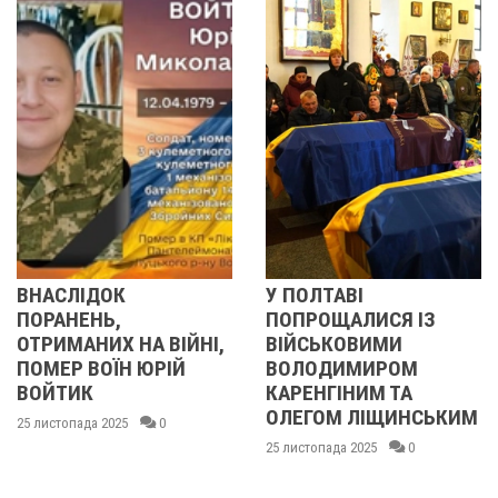
ОК
У ПОЛТАВІ
У ПОЛТАВ
Ь,
ПОПРОЩАЛИСЯ ІЗ
ПОПРОЩА
Х НА ВІЙНІ,
ВІЙСЬКОВИМИ
БІЙЦЯМИ
ЇН ЮРІЙ
ВОЛОДИМИРОМ
ОЛЕКСАН
КАРЕНГІНИМ ТА
ІВАЩЕНК
ОЛЕГОМ ЛІЩИНСЬКИМ
ДМИТРО
025
0
КИСЛИЧЕ
25 листопада 2025
0
МАКСИМ
ГОНЧАРЕ